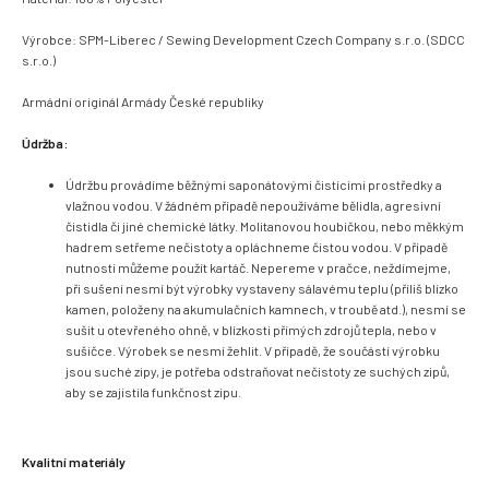
Výrobce: SPM-Liberec / Sewing Development Czech Company s.r.o. (
SDCC
s.r.o.)
Armádní originál Armády České republiky
Údržba:
Údržbu provádíme běžnými saponátovými čistícími prostředky a
vlažnou vodou. V žádném případě nepoužíváme bělidla, agresivní
čistidla či jiné chemické látky. Molitanovou houbičkou, nebo měkkým
hadrem setřeme nečistoty a opláchneme čistou vodou. V případě
nutnosti můžeme použít kartáč. Nepereme v pračce, neždímejme,
při sušení nesmí být výrobky vystaveny sálavému teplu (příliš blízko
kamen, položeny na akumulačních kamnech, v troubě atd.), nesmí se
sušit u otevřeného ohně, v blízkosti přímých zdrojů tepla, nebo v
sušičce. Výrobek se nesmí žehlit. V případě, že součástí výrobku
jsou suché zipy, je potřeba odstraňovat nečistoty ze suchých zipů,
aby se zajistila funkčnost zipu.
Kvalitní materiály