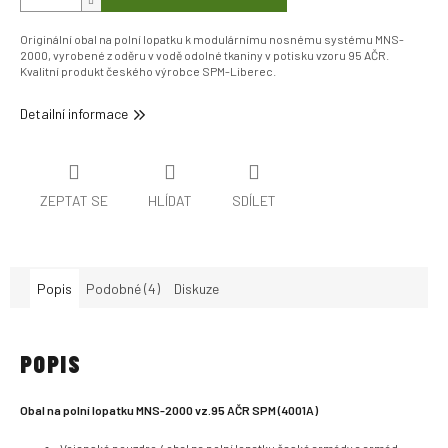
Originální obal na polní lopatku k modulárnímu nosnému systému MNS-
2000, vyrobené z oděru v vodě odolné tkaniny v potisku vzoru 95 AČR.
Kvalitní produkt českého výrobce SPM-Liberec.
Detailní informace
ZEPTAT SE
HLÍDAT
SDÍLET
Popis
Podobné (4)
Diskuze
POPIS
Obal na polní lopatku MNS-2000 vz.95 AČR SPM (4001A)