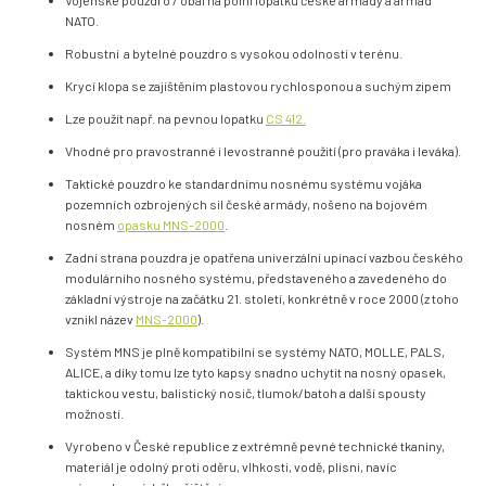
Vojenské pouzdro / obal na polní lopatku české armády a armád
NATO.
Robustní a bytelné pouzdro s vysokou odolností v terénu.
Krycí klopa se zajištěním plastovou rychlosponou a suchým zipem
Lze použít např. na pevnou lopatku
CS 412.
Vhodné pro pravostranné i levostranné použití (pro praváka i leváka).
Taktické pouzdro ke standardnímu nosnému systému vojáka
pozemních ozbrojených sil české armády, nošeno na bojovém
nosném
opasku MNS-2000
.
Zadní strana pouzdra je opatřena univerzální upínací vazbou českého
modulárního nosného systému, představeného a zavedeného do
základní výstroje na začátku 21. století, konkrétně v roce 2000 (z toho
vznikl název
MNS-2000
).
Systém MNS je plně kompatibilní se systémy NATO, MOLLE, PALS,
ALICE, a díky tomu lze tyto kapsy snadno uchytit na nosný opasek,
taktickou vestu, balistický nosič, tlumok/batoh a další spousty
možností.
Vyrobeno v České republice z extrémně pevné technické tkaniny,
materiál je odolný proti oděru, vlhkosti, vodě, plísni, navíc