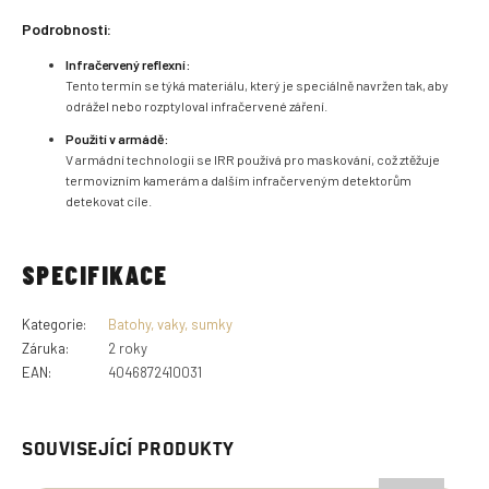
Podrobnosti:
Infračervený reflexní:
Tento termín se týká materiálu, který je speciálně navržen tak, aby
odrážel nebo rozptyloval infračervené záření.
Použití v armádě:
V armádní technologii se IRR používá pro maskování, což ztěžuje
termovizním kamerám a dalším infračerveným detektorům
detekovat cíle.
SPECIFIKACE
Kategorie
:
Batohy, vaky, sumky
Záruka
:
2 roky
EAN
:
4046872410031
SOUVISEJÍCÍ PRODUKTY