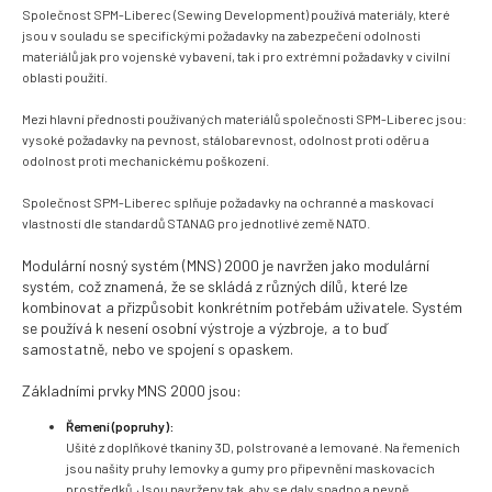
Společnost SPM-Liberec (Sewing Development) používá materiály, které
jsou v souladu se specifickými požadavky na zabezpečení odolnosti
materiálů jak pro vojenské vybavení, tak i pro extrémní požadavky v civilní
oblasti použití.
Mezi hlavní přednosti používaných materiálů společnosti SPM-Liberec jsou:
vysoké požadavky na pevnost, stálobarevnost, odolnost proti oděru a
odolnost proti mechanickému poškození.
Společnost SPM-Liberec splňuje požadavky na ochranné a maskovací
vlastností dle standardů STANAG pro jednotlivé země NATO.
Modulární nosný systém (MNS) 2000 je navržen jako modulární
systém, což znamená, že se skládá z různých dílů, které lze
kombinovat a přizpůsobit konkrétním potřebám uživatele. Systém
se používá k nesení osobní výstroje a výzbroje, a to buď
samostatně, nebo ve spojení s opaskem.
Základními prvky MNS 2000 jsou:
Řemení (popruhy):
Ušité z doplňkové tkaniny 3D, polstrované a lemované.
Na řemeních
jsou našity pruhy lemovky a gumy pro připevnění maskovacích
prostředků.
Jsou navrženy tak, aby se daly snadno a pevně