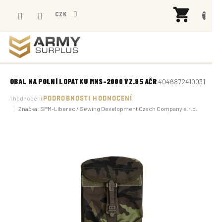
Přejít
NÁK
na
CZK
KOŠÍ
obsah
OBAL NA POLNÍ LOPATKU MNS-2000 VZ.95 AČR
4046872410031
Průměrné
1 hodnocení
PODROBNOSTI HODNOCENÍ
hodnocení
Značka:
SPM-Liberec / Sewing Development Czech Company s.r.o.
produktu
je
5,0
z
5
hvězdiček.