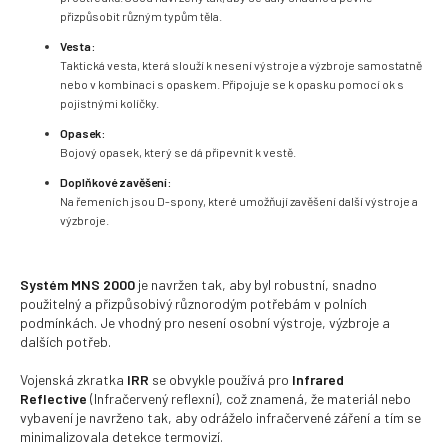
přizpůsobit různým typům těla.
Vesta:
Taktická vesta, která slouží k nesení výstroje a výzbroje samostatně
nebo v kombinaci s opaskem.
Připojuje se k opasku pomocí ok s
pojistnými kolíčky.
Opasek:
Bojový opasek, který se dá připevnit k vestě.
Doplňkové zavěšení:
Na řemeních jsou D-spony, které umožňují zavěšení další výstroje a
výzbroje.
Systém MNS 2000
je navržen tak, aby byl robustní, snadno
použitelný a přizpůsobivý různorodým potřebám v polních
podmínkách.
Je vhodný pro nesení osobní výstroje, výzbroje a
dalších potřeb.
Vojenská zkratka
IRR
se obvykle používá pro
Infrared
Reflective
(Infračervený reflexní), což znamená, že materiál nebo
vybavení je navrženo tak, aby odráželo infračervené záření a tím se
minimalizovala detekce termovizí.