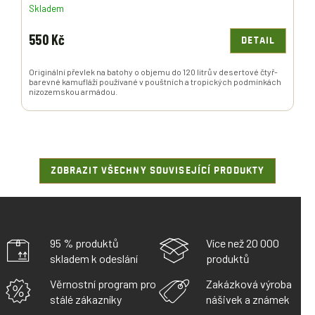
Skladem
550 Kč
DETAIL
Originální převlek na batohy o objemu do 120 litrů v desertové čtyř-
barevné kamufláži používané v pouštních a tropických podmínkách
nizozemskou armádou.
ZOBRAZIT VŠECHNY SOUVISEJÍCÍ PRODUKTY
95 % produktů
Více než 20 000
skladem k odeslání
produktů
Věrnostní program pro
Zakázková výroba
stálé zákazníky
nášivek a známek