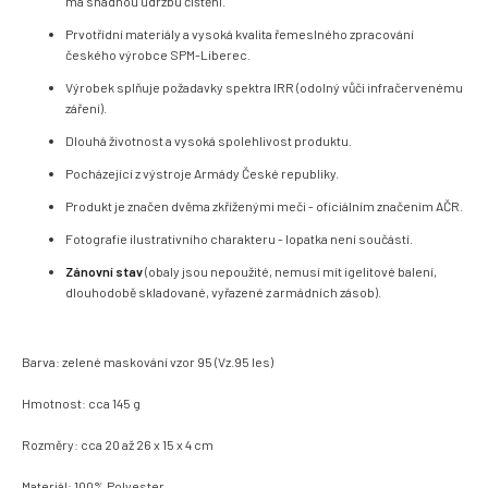
má snadnou údržbu čištění.
Prvotřídní materiály a vysoká kvalita řemeslného zpracování
českého výrobce SPM-Liberec.
Výrobek splňuje požadavky spektra
IRR (odolný vůči infračervenému
záření).
Dlouhá životnost a vysoká spolehlivost produktu.
Pocházející z výstroje Armády České republiky.
Produkt je značen dvěma zkříženými meči - oficiálním značením AČR.
Fotografie ilustrativního charakteru - lopatka není součástí.
Zánovní stav
(obaly jsou nepoužité, nemusí mít igelitové balení,
dlouhodobě skladované, vyřazené z armádních zásob).
Barva: zelené maskování vzor 95 (Vz.95 les)
Hmotnost: cca 145 g
Rozměry: cca 20 až 26 x 15 x 4 cm
Materiál: 100% Polyester