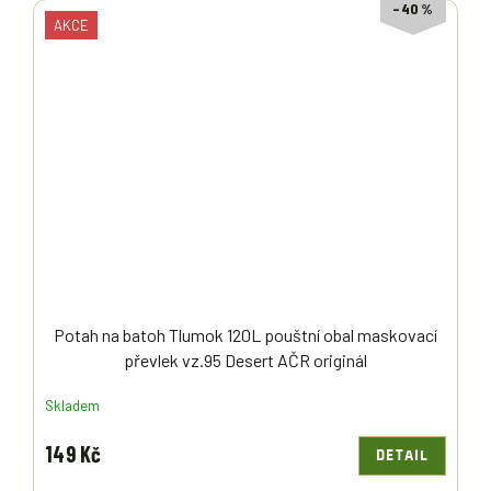
–40 %
AKCE
Potah na batoh Tlumok 120L pouštní obal maskovací
převlek vz.95 Desert AČR originál
Skladem
149 Kč
DETAIL