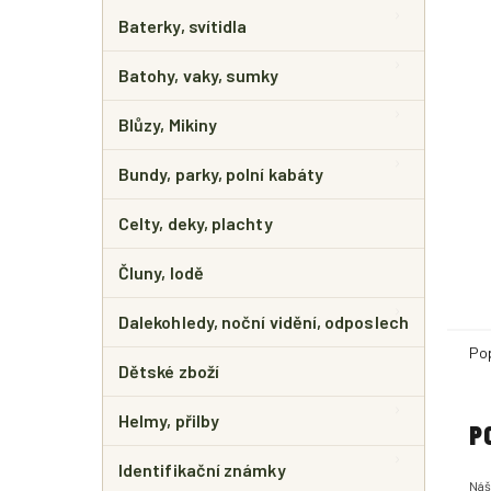
E
L
Baterky, svítidla
Batohy, vaky, sumky
Blůzy, Mikiny
Bundy, parky, polní kabáty
Celty, deky, plachty
Čluny, lodě
Dalekohledy, noční vidění, odposlech
Po
Dětské zboží
Helmy, přilby
P
Identifikační známky
Náš