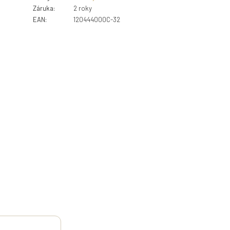
Záruka
:
2 roky
EAN
:
120444000C-32