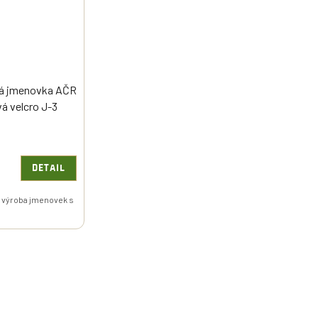
á jmenovka AČR
vá velcro J-3
DETAIL
 výroba jmenovek s