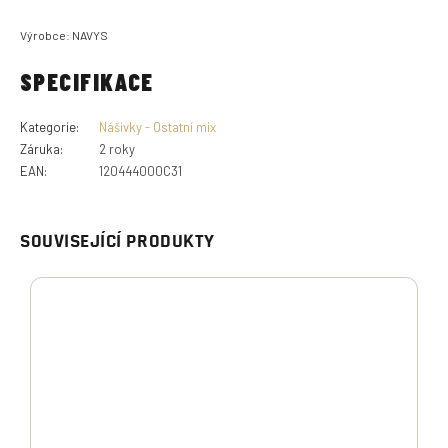
Výrobce: NAVYS
SPECIFIKACE
Kategorie
:
Nášivky - Ostatní mix
Záruka
:
2 roky
EAN
:
120444000C31
SOUVISEJÍCÍ PRODUKTY