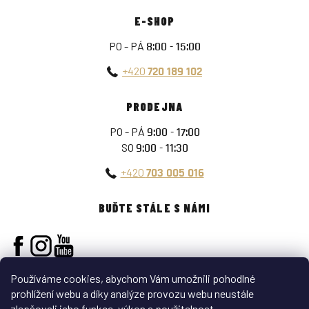
E-SHOP
PO - PÁ
8:00 - 15:00
+420
720 189 102
PRODEJNA
PO - PÁ
9:00 - 17:00
SO
9:00 - 11:30
+420
703 005 016
BUĎTE STÁLE S NÁMI
Používáme cookies, abychom Vám umožnili pohodlné
prohlížení webu a díky analýze provozu webu neustále
zlepšovali jeho funkce, výkon a použitelnost.