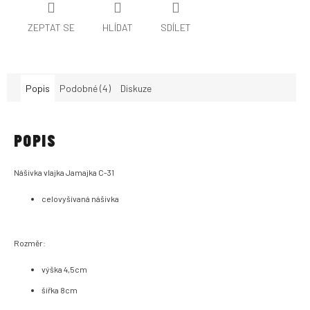
ZEPTAT SE
HLÍDAT
SDÍLET
Popis
Podobné (4)
Diskuze
POPIS
Nášivka vlajka Jamajka C-31
celovyšívaná nášivka
Rozměr:
výška 4,5cm
šířka 8cm