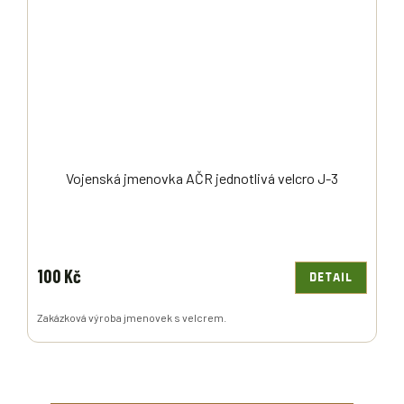
Vojenská jmenovka AČR jednotlivá velcro J-3
100 Kč
DETAIL
Zakázková výroba jmenovek s velcrem.