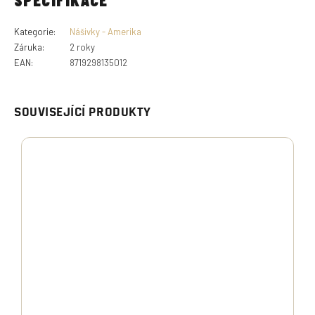
Kategorie
:
Nášivky - Amerika
Záruka
:
2 roky
EAN
:
8719298135012
SOUVISEJÍCÍ PRODUKTY