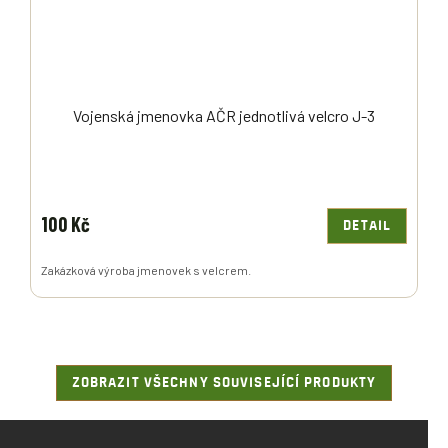
Vojenská jmenovka AČR jednotlivá velcro J-3
100 Kč
DETAIL
Zakázková výroba jmenovek s velcrem.
ZOBRAZIT VŠECHNY SOUVISEJÍCÍ PRODUKTY