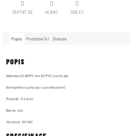
ZEPTAT SE
HLÍDAT
SDÍLET
Popis
Podobné (4)
Diskuze
POPIS
Nášivka US ARMY oliv 3D PVC suchý zip
(kompletní suchý zip i s protikusem)
Rozměr: 11 x 3cm
Barva: oliv
Výrobce: 101.INC
SPECIFIKACE