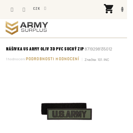
Přejít
NÁK
na
CZK
KOŠÍ
obsah
NÁŠIVKA US ARMY OLIV 3D PVC SUCHÝ ZIP
8719298135012
Průměrné
1 hodnocení
PODROBNOSTI HODNOCENÍ
Značka:
101. INC
hodnocení
produktu
je
5,0
z
5
hvězdiček.