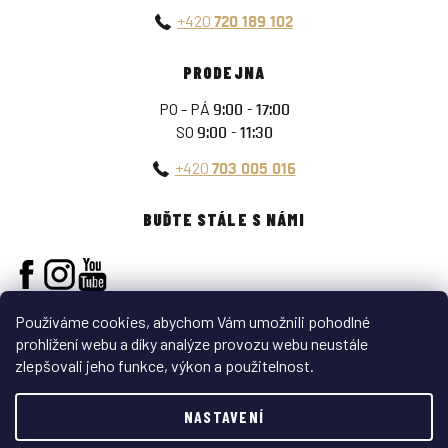
+420
720 189 102
PRODEJNA
PO - PÁ
9:00 - 17:00
SO
9:00 - 11:30
+420
703 005 016
BUĎTE STÁLE S NÁMI
Používáme cookies, abychom Vám umožnili pohodlné
prohlížení webu a díky analýze provozu webu neustále
zlepšovali jeho funkce, výkon a použitelnost.
Vytvořil Shoptet
NASTAVENÍ