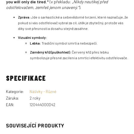
you will only die tired."
(v překladu:
„Nikdy neutíkej před
odstřelovačem, zemřeš jenom unavený.“
).
Zpráva:
Jde o sarkastické a sebevědomé tvrzení, které naznačuje, že
pokud si vás odstřelovač vybral za cíl, útěk je zbytečný, protože vás
díky své přesnosti a dosahu stejně zasáhne.
Vizuální symboly:
Lebka:
Tradiční symbol smrti a nebezpečí.
Záměrný kříž (puškohled):
Červený kříž přes lebku
symbolizuje přesné zacílení a smrtící efektivitu odstřelovače.
SPECIFIKACE
Kategorie
:
Nášivky - Různé
Záruka
:
2 roky
EAN
:
120444000D42
SOUVISEJÍCÍ PRODUKTY