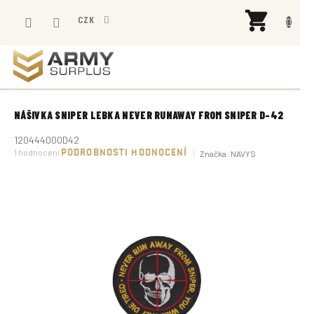
Přejít
NÁK
na
CZK
KOŠÍ
obsah
NÁŠIVKA SNIPER LEBKA NEVER RUNAWAY FROM SNIPER D-42
120444000D42
Průměrné
1 hodnocení
PODROBNOSTI HODNOCENÍ
Značka:
NAVYS
hodnocení
produktu
je
5,0
z
5
hvězdiček.