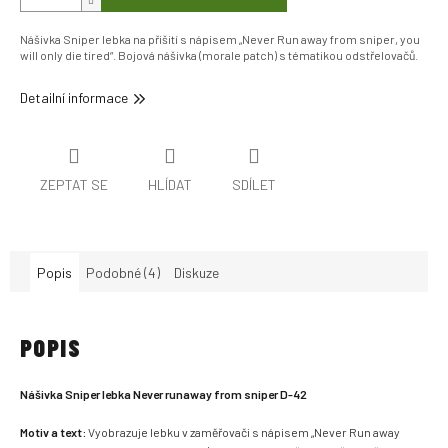
Nášivka Sniper lebka na přišití s nápisem „Never Run away from sniper, you
will only die tired“. Bojová nášivka (morale patch) s tématikou odstřelovačů.
Detailní informace
ZEPTAT SE
HLÍDAT
SDÍLET
Popis
Podobné (4)
Diskuze
POPIS
Nášivka Sniper lebka Never runaway from sniper D-42
Motiv a text:
Vyobrazuje lebku v zaměřovači s nápisem „Never Run away