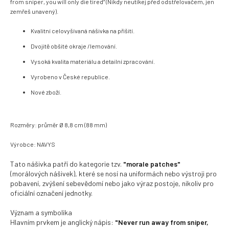
from sniper, you will only die tired“ (Nikdy neutíkej před odstřelovačem, jen
zemřeš unavený).
Kvalitní celovyšívaná nášivka na přišití.
Dvojitě obšité okraje /lemování.
Vysoká kvalita materiálu a detailní zpracování.
Vyrobeno v České republice.
Nové zboží.
Rozměry: průměr Ø 8,8 cm (88 mm)
Výrobce: NAVYS
Tato nášivka patří do kategorie tzv.
"morale patches"
(morálových nášivek), které se nosí na uniformách nebo výstroji pro
pobavení, zvýšení sebevědomí nebo jako výraz postoje, nikoliv pro
oficiální označení jednotky.
Význam a symbolika
Hlavním prvkem je anglický nápis:
"Never run away from sniper,