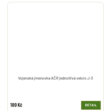
Vojenská jmenovka AČR jednotlivá velcro J-3
100 Kč
DETAIL