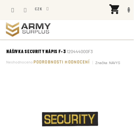
Přejít
NÁK
na
CZK
KOŠÍ
obsah
NÁŠIVKA SECURITY NÁPIS F-3
120444000F3
Průměrné
Neohodnoceno
PODROBNOSTI HODNOCENÍ
Značka:
NAVYS
hodnocení
produktu
je
0,0
z
5
hvězdiček.