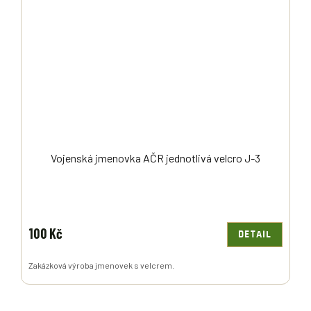
Vojenská jmenovka AČR jednotlivá velcro J-3
100 Kč
DETAIL
Zakázková výroba jmenovek s velcrem.