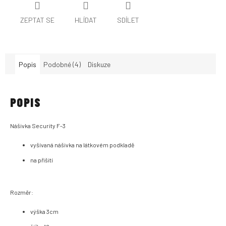
ZEPTAT SE
HLÍDAT
SDÍLET
Popis
Podobné (4)
Diskuze
POPIS
Nášivka Security F-3
vyšívaná nášivka na látkovém podkladě
na přišití
Rozměr:
výška 3cm