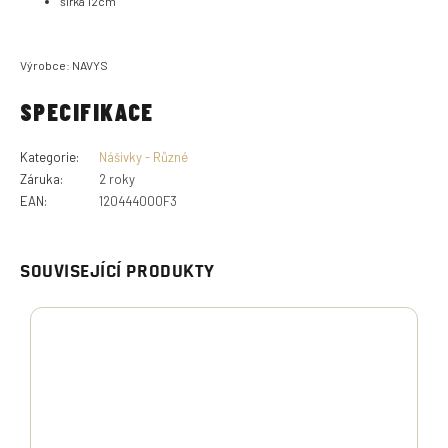
šířka 12cm
Výrobce: NAVYS
SPECIFIKACE
Kategorie
:
Nášivky - Různé
Záruka
:
2 roky
EAN
:
120444000F3
SOUVISEJÍCÍ PRODUKTY