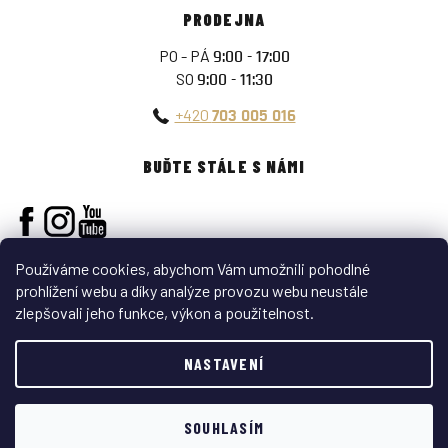
PRODEJNA
PO - PÁ
9:00 - 17:00
SO
9:00 - 11:30
+420
703 005 016
BUĎTE STÁLE S NÁMI
Používáme cookies, abychom Vám umožnili pohodlné
prohlížení webu a díky analýze provozu webu neustále
zlepšovali jeho funkce, výkon a použitelnost.
Vytvořil Shoptet
NASTAVENÍ
Copyright 2026
ARMY-SURPLUS
. Všechna práva vyhrazena.
Sleva 100 Kč na první
ANO
NE
SOUHLASÍM
nákup?