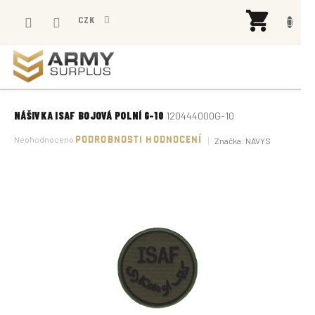
Přejít
NÁK
na
CZK
KOŠÍ
obsah
NÁŠIVKA ISAF BOJOVÁ POLNÍ G-10
120444000G-10
Průměrné
Neohodnoceno
PODROBNOSTI HODNOCENÍ
Značka:
NAVYS
hodnocení
produktu
je
0,0
z
5
hvězdiček.