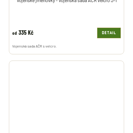
Vojenské jmenovky - Vojenská sada AČR velcro J-1
335 Kč
od
DETAIL
Vojenská sada AČR s velcro.