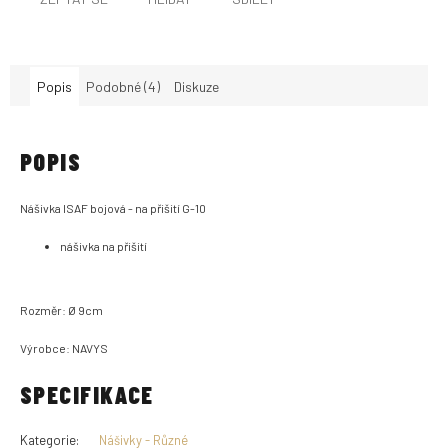
Popis
Podobné (4)
Diskuze
POPIS
Nášivka ISAF bojová - na přišití G-10
nášivka na přišití
Rozměr: Ø 9cm
Výrobce: NAVYS
SPECIFIKACE
Kategorie
:
Nášivky - Různé