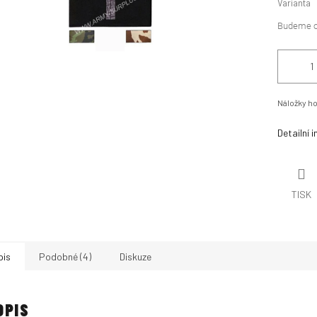
Varianta
Náložky ho
Detailní 
TISK
pis
Podobné (4)
Diskuze
OPIS