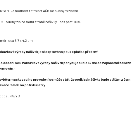
ivka B-23 hodnost rotmistr AČR se suchým zipem
suchý zip na zadní straně nášivky - bez protikusu
měr: cca 6,7 x 4,2 cm
akázkové výroby nášivek je akceptována pouze platba předem!
a dodání se u zakázkové výroby nášivek pohybuje okolo 14 dní od zaplacení (zákazn
ormován)
 výběru maskovacího provedení se může stát, že podklad nášivky bude střižen z čern
káče, záleží na potisku látky.
obce: NAVYS