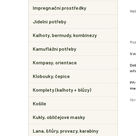
Impregnační prostředky
Náš
Jídelní potřeby
Kalhoty, bermudy, kombinézy
Roz
Kamuflážní potřeby
U z
Kompasy, orientace
Dob
inf
Klobouky, čepice
Při
mas
Komplety (kalhoty + blůzy)
Výr
Košile
Kukly, obličejové masky
Lana, šňůry, provazy, karabiny