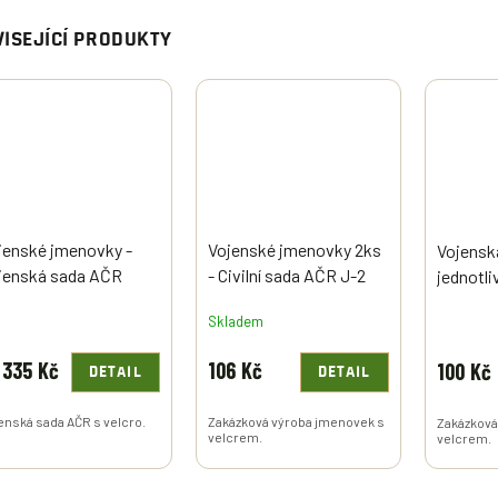
ISEJÍCÍ PRODUKTY
jenské jmenovky -
Vojenské jmenovky 2ks
Vojensk
jenská sada AČR
- Civilní sada AČR J-2
jednotli
lcro J-1
Skladem
335 Kč
106 Kč
100 Kč
DETAIL
DETAIL
enská sada AČR s velcro.
Zakázková výroba jmenovek s
Zakázková
velcrem.
velcrem.