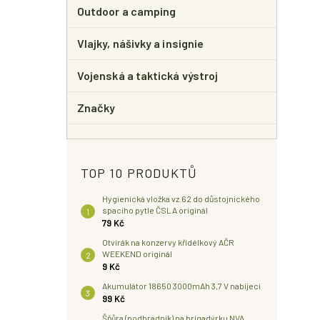
Outdoor a camping
Vlajky, nášivky a insignie
Vojenská a taktická výstroj
Značky
TOP 10 PRODUKTŮ
Hygienická vložka vz.62 do důstojnického
spacího pytle ČSLA originál
79 Kč
Otvírák na konzervy křídélkový AČR
WEEKEND originál
9 Kč
Akumulátor 18650 3000mAh 3,7 V nabíjecí
99 Kč
Šňůra (podbradník) na brigadýrku NVA