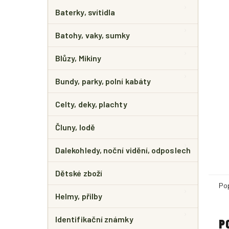
E
L
Baterky, svítidla
Batohy, vaky, sumky
Blůzy, Mikiny
Bundy, parky, polní kabáty
Celty, deky, plachty
Čluny, lodě
Dalekohledy, noční vidění, odposlech
Dětské zboží
Po
Helmy, přilby
Identifikační známky
P