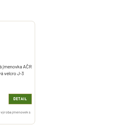
á jmenovka AČR
vá velcro J-3
DETAIL
 výroba jmenovek s