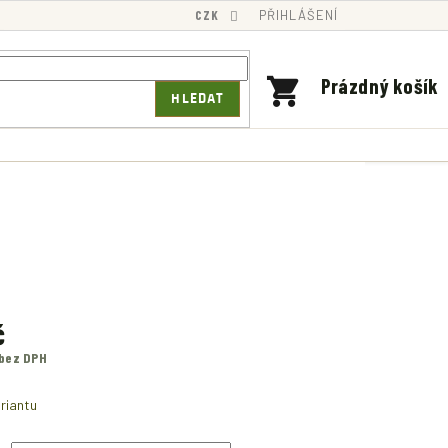
CZK
PŘIHLÁŠENÍ
NÁKUPNÍ
Prázdný košík
HLEDAT
KOŠÍK
č
 bez DPH
riantu