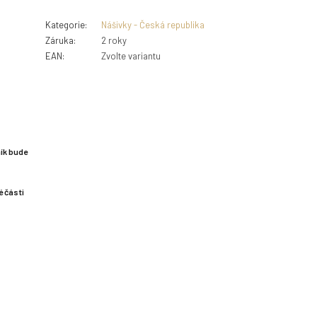
Kategorie
:
Nášivky - Česká republika
Záruka
:
2 roky
EAN
:
Zvolte variantu
ík bude
é části