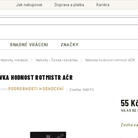
Jak nakupovat
Doprava a platba
Kariéra
SNADNÉ VRÁCENI
ZNAČKY
ů
Nášivky, medaile
Nášivky - Česká republika
Nášivka hodnost rotmistr AČR
VKA HODNOST ROTMISTR AČR
né
ocení
PODROBNOSTI HODNOCENÍ
Značka:
NAVYS
ení
tu
55 K
45,45 Kč
Měrná
ek.
cena:
Zvolte va