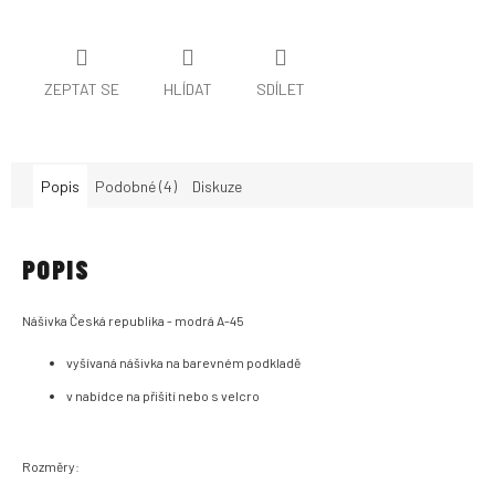
ZEPTAT SE
HLÍDAT
SDÍLET
Popis
Podobné (4)
Diskuze
POPIS
Nášivka Česká republika - modrá A-45
vyšívaná nášivka na barevném podkladě
v nabídce na přišití nebo s velcro
Rozměry: