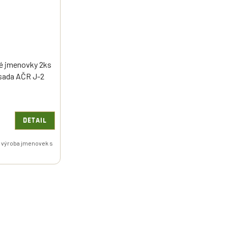
é jmenovky 2ks
í sada AČR J-2
DETAIL
 výroba jmenovek s