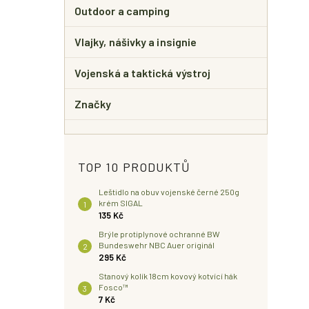
Outdoor a camping
Vlajky, nášivky a insignie
Vojenská a taktická výstroj
Značky
TOP 10 PRODUKTŮ
Leštidlo na obuv vojenské černé 250g
krém SIGAL
135 Kč
Brýle protiplynové ochranné BW
Bundeswehr NBC Auer originál
295 Kč
Stanový kolík 18cm kovový kotvící hák
Fosco™
7 Kč