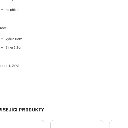
na přišití
měr:
výška 11cm
šířka 8,2cm
obce: NAVYS
ISEJÍCÍ PRODUKTY