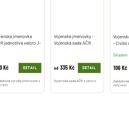
jenská jmenovka
Vojenské jmenovky -
Vojensk
R jednotlivá velcro J-
Vojenská sada AČR
- Civiln
velcro J-1
Skladem
0 Kč
335 Kč
106 Kč
od
DETAIL
DETAIL
ázková výroba jmenovek s
Vojenská sada AČR s velcro.
Zakázková
crem.
velcrem.