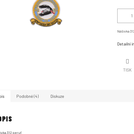
Nášivka 31
Detailní 
TISK
pis
Podobné (4)
Diskuze
OPIS
ivka 312 peruť