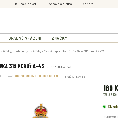
Jak nakupovat
Doprava a platba
Kariéra
SNADNÉ VRÁCENI
ZNAČKY
ů
Nášivky, medaile
Nášivky - Česká republika
Nášivka 312 peruť A-43
VKA 312 PERUŤ A-43
120444000A-43
né
dnoceno
PODROBNOSTI HODNOCENÍ
Značka:
NAVYS
ení
tu
169 
139,67 Kč
Měrná
ek.
cena:
Sklad