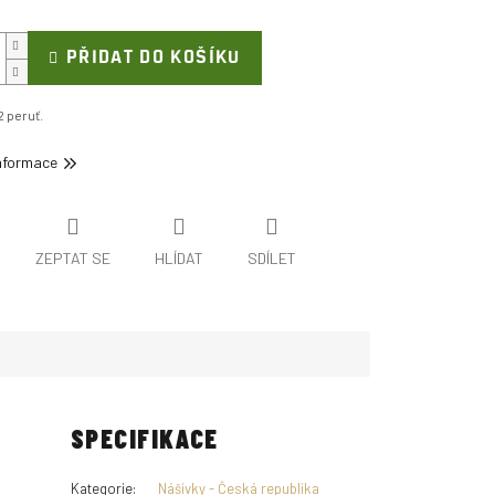
PŘIDAT DO KOŠÍKU
2 peruť.
informace
ZEPTAT SE
HLÍDAT
SDÍLET
SPECIFIKACE
Kategorie
:
Nášivky - Česká republika