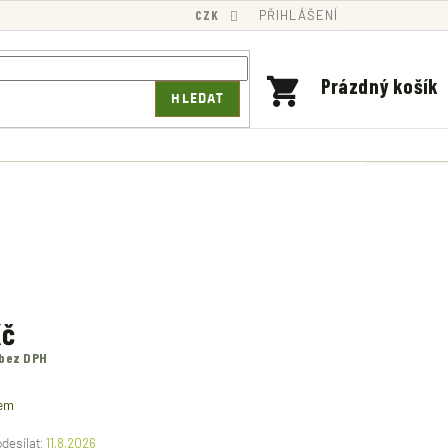
CZK
PŘIHLÁŠENÍ
NÁKUPNÍ
Prázdný košík
HLEDAT
KOŠÍK
Kč
 bez DPH
em
11.8.2026