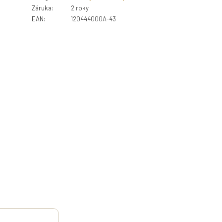
Záruka
:
2 roky
EAN
:
120444000A-43