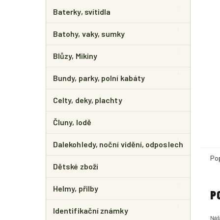
E
L
Baterky, svítidla
Batohy, vaky, sumky
Blůzy, Mikiny
Bundy, parky, polní kabáty
Celty, deky, plachty
Čluny, lodě
Dalekohledy, noční vidění, odposlech
Po
Dětské zboží
Helmy, přilby
P
Identifikační známky
Náš