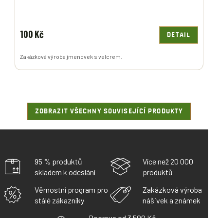
100 Kč
DETAIL
Zakázková výroba jmenovek s velcrem.
ZOBRAZIT VŠECHNY SOUVISEJÍCÍ PRODUKTY
95 % produktů
Více než 20 000
skladem k odeslání
produktů
Věrnostní program pro
Zakázková výroba
stálé zákazníky
nášivek a známek
Doprava od 3 500 Kč