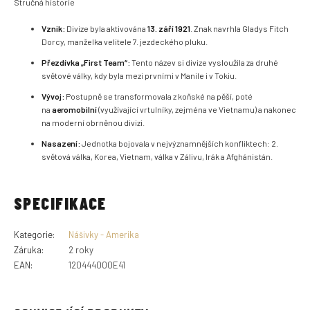
Stručná historie
Vznik:
Divize byla aktivována
13. září 1921
. Znak navrhla Gladys Fitch
Dorcy, manželka velitele 7. jezdeckého pluku.
Přezdívka „First Team“:
Tento název si divize vysloužila za druhé
světové války, kdy byla mezi prvními v Manile i v Tokiu.
Vývoj:
Postupně se transformovala z koňské na pěší, poté
na
aeromobilní
(využívající vrtulníky, zejména ve Vietnamu) a nakonec
na moderní obrněnou divizi.
Nasazení:
Jednotka bojovala v nejvýznamnějších konfliktech: 2.
světová válka, Korea, Vietnam, válka v Zálivu, Irák a Afghánistán.
SPECIFIKACE
Kategorie
:
Nášivky - Amerika
Záruka
:
2 roky
EAN
:
120444000E41