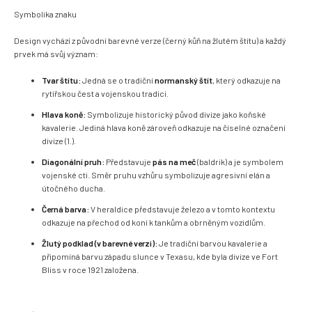
Symbolika znaku
Design vychází z původní barevné verze (černý kůň na žlutém štítu) a každý
prvek má svůj význam:
Tvar štítu:
Jedná se o tradiční
normanský štít
, který odkazuje na
rytířskou čest a vojenskou tradici.
Hlava koně:
Symbolizuje historický původ divize jako koňské
kavalerie. Jediná hlava koně zároveň odkazuje na číselné označení
divize (1.).
Diagonální pruh:
Představuje
pás na meč
(baldrik) a je symbolem
vojenské cti. Směr pruhu vzhůru symbolizuje agresivní elán a
útočného ducha.
Černá barva:
V heraldice představuje železo a v tomto kontextu
odkazuje na přechod od koní k tankům a obrněným vozidlům.
Žlutý podklad (v barevné verzi):
Je tradiční barvou kavalerie a
připomíná barvu západu slunce v Texasu, kde byla divize ve Fort
Bliss v roce 1921 založena.