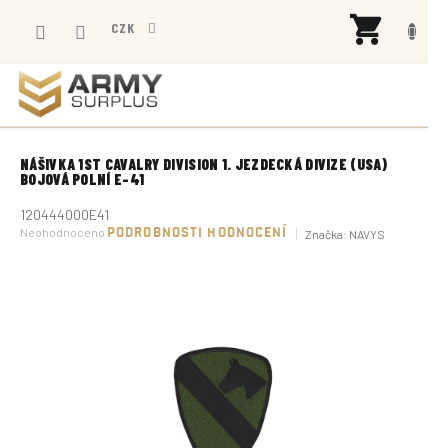
Přejít
NÁK
na
CZK
KOŠÍ
obsah
NÁŠIVKA 1ST CAVALRY DIVISION 1. JEZDECKÁ DIVIZE (USA)
BOJOVÁ POLNÍ E-41
120444000E41
Průměrné
Neohodnoceno
PODROBNOSTI HODNOCENÍ
Značka:
NAVYS
hodnocení
produktu
je
0,0
z
5
hvězdiček.