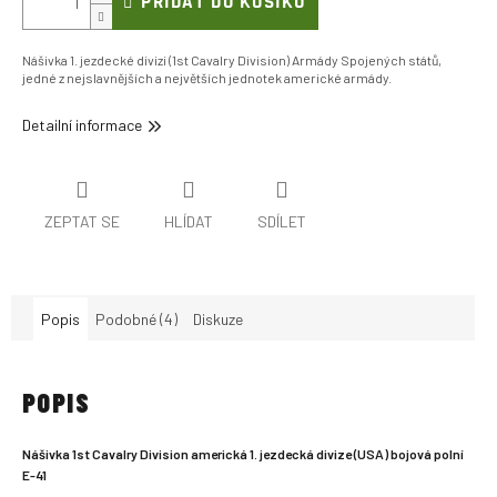
PŘIDAT DO KOŠÍKU
Nášivka 1. jezdecké divizi (1st Cavalry Division) Armády Spojených států,
jedné z nejslavnějších a největších jednotek americké armády.
Detailní informace
ZEPTAT SE
HLÍDAT
SDÍLET
Popis
Podobné (4)
Diskuze
POPIS
Nášivka 1st Cavalry Division americká 1. jezdecká divize (USA) bojová polní
E-41