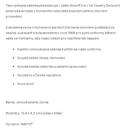
Tato vyšívaná nášivka představuje 1. jízdní divizi (First / 1st Cavalry Division)
americké armády v tlumeném nebo také bojovém zeleno-černém
provedení.
Zobrazená verze v tlumených barvách (černá na olivovém podkladu) se
nazývá „subdued“ a byla zavedena v roce 1966 pro polní uniformy během
války ve Vietnamu, aby vojáci nebyli pro nepřítele tak nápadní.
Kvalitní celovyšívaná nášivka k přišití na rukáv uniformy.
Dvojitě obšité okraje /lemování.
Vysoká kvalita materiálu a detailní zpracování.
Vyrobeno v České republice.
Nové zboží.
Barva: olivově zelená, černá
Rozměry: 12,6 x 9,2 cm (výška x šířka)
Výrobce: NAVYS
®