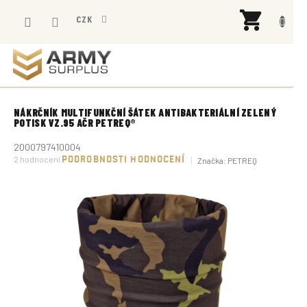
Přejít
NÁK
na
CZK
KOŠÍ
obsah
NÁKRČNÍK MULTIFUNKČNÍ ŠÁTEK ANTIBAKTERIÁLNÍ ZELENÝ
POTISK VZ.95 AČR PETREQ®
2000797410004
Průměrné
2 hodnocení
PODROBNOSTI HODNOCENÍ
Značka:
PETREQ
hodnocení
produktu
je
5,0
z
5
hvězdiček.