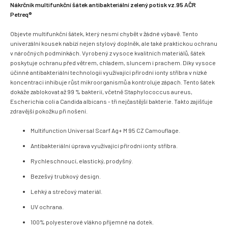
Nákrčník multifunkční šátek antibakteriální zelený potisk vz.95 AČR
Petreq®
Objevte multifunkční šátek, který nesmí chybět v žádné výbavě. Tento
univerzální kousek nabízí nejen stylový doplněk, ale také praktickou ochranu
v náročných podmínkách. Vyrobený z vysoce kvalitních materiálů, šátek
poskytuje ochranu před větrem, chladem, sluncem i prachem. Díky vysoce
účinné antibakteriální technologii využívající přírodní ionty stříbra v nízké
koncentraci inhibuje růst mikroorganismů a kontroluje zápach. Tento šátek
dokáže zablokovat až 99 % bakterií, včetně Staphylococcus aureus,
Escherichia coli a Candida albicans - tři nejčastější bakterie. Takto zajišťuje
zdravější pokožku při nošení.
Multifunction Universal Scarf Ag+ M 95 CZ Camouflage.
Antibakteriální úprava využívající přírodní ionty stříbra.
Rychleschnoucí, elastický, prodyšný.
Bezešvý trubkový design.
Lehký a strečový materiál.
UV ochrana.
100% polyesterové vlákno příjemné na dotek.