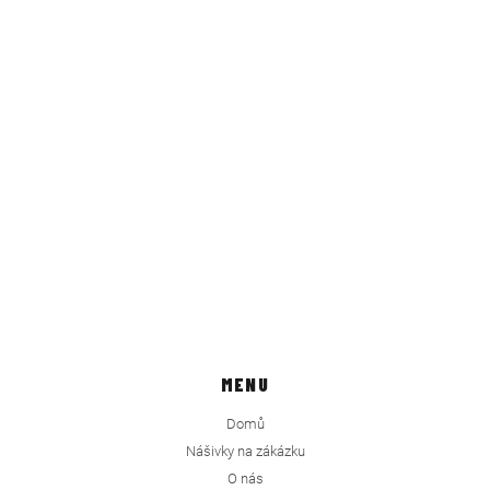
MENU
Domů
Nášivky na zákázku
O nás