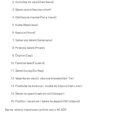
Gumička do vlasů (Hairband)
Šátek na krk (Neckerchief)
Obličejová maska (Face mask)
Kukla (Balaclava)
Kapuce (Hood)
Saharský šátek (Sahariane)
Pirátský šátek (Pirate)
Čepice (Cap)
Falešná šála (Foulard)
Šátek Durag (Do Rag)
Vázanka do vlasů / vlasová kravata (Hair Tie)
Podšívka na klobouk / vložka do čepice (Hat Liner)
Šátek na spaní k zakrytí očí (Sleeper)
Potítko / náramek / šátek na zápěstí (Wristband)
Barva: zelený maskovací potisk vzoru 95 AČR