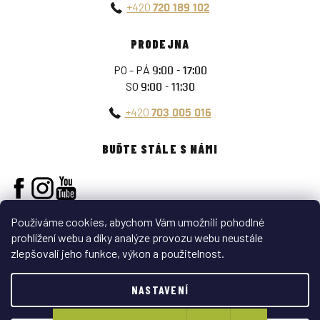
+420
720 189 102
PRODEJNA
PO - PÁ
9:00 - 17:00
SO
9:00 - 11:30
+420
703 005 016
BUĎTE STÁLE S NÁMI
Používáme cookies, abychom Vám umožnili pohodlné
prohlížení webu a díky analýze provozu webu neustále
zlepšovali jeho funkce, výkon a použitelnost.
Vytvořil Shoptet
NASTAVENÍ