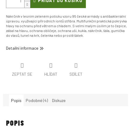
PŘIDAT DO KOŠÍKU
Nákrčník v lesním zeleném potisku vzoru 95 české armády s antibakteriální
úpravou, využívající přírodních iontů stříbra.
Multifunkční praktická pokrývka
hlavy na ochranu před větrem a chladem. S velmi malým úsilím je to čepice,
zábal na hlavu, ochrana obličeje, ochrana uší, kukla, nákrčník, šála, gumička
do vlasů, tunel na krk, čelenka nebo prostě šátek.
Detailní informace
ZEPTAT SE
HLÍDAT
SDÍLET
Popis
Podobné (4)
Diskuze
POPIS