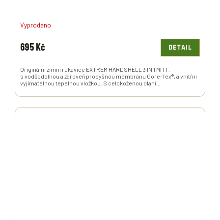
Vyprodáno
695 Kč
DETAIL
Originální zimní rukavice EXTREM HARDSHELL 3 IN 1 MITT,
s voděodolnou a zároveň prodyšnou membránu Gore-Tex®, a vnitřní
vyjímatelnou tepelnou vložkou. S celokoženou dlaní...