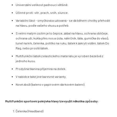
Univerzální velikost padnoucí většině.
Účinné proti: vítr, prach, sníh, slunce.
Variabilní část - smyčková a uzlovaná - se dá během chvilky přehodit
na hlavu, podle vašeho vkusu a potřeb.
S velmi malým úsilím je to čepice, zábal na hlavu, ochrana obličeje,
ochrana uší, kukla přes nos a ústa, nákrčník, šála, gumička do vlasů,
tunel na krk, čelenka, potítko na ruku, šátek k zakrytí vidění, šátek Do
Rag, nebo prostě šátek.
Multifunkční šátek z elastického materiálu je vyroben bezešvě z
jednoho kusu.
Prodyšná tkanina příjemná na dotek.
V nabídce také jiné barevné varianty.
Nové zboží (baleno v papírovém dárkovém balení).
Multifunkční sportovní pokrývka hlavy lze využít několika způsoby:
Čelenka (Headband)