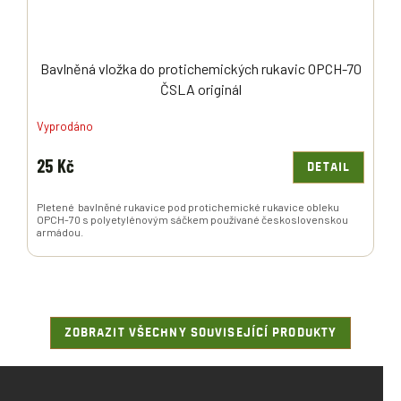
Bavlněná vložka do protichemických rukavic OPCH-70
ČSLA originál
Vyprodáno
25 Kč
DETAIL
Pletené bavlněné rukavice pod protichemické rukavice obleku
OPCH-70 s polyetylénovým sáčkem používané československou
armádou.
ZOBRAZIT VŠECHNY SOUVISEJÍCÍ PRODUKTY