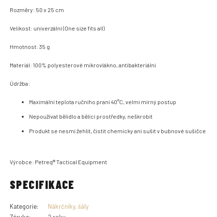
Rozměry: 50 x 25 cm
Velikost: univerzální (One size fits all)
Hmotnost: 35 g
Materiál: 100% polyesterové mikrovlákno, antibakteriální
Údržba:
Maximální teplota ručního praní 40°C, velmi mírný postup
Nepoužívat bělidlo a bělící prostředky, neškrobit
Produkt se nesmí žehlit, čistit chemicky ani sušit v bubnové sušičce
Výrobce: Petreq® Tactical Equipment
SPECIFIKACE
Kategorie
:
Nákrčníky, šály