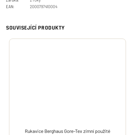
Záruka
:
2 roky
EAN
:
2000797410004
SOUVISEJÍCÍ PRODUKTY
Rukavice Berghaus Gore-Tex zimní použité