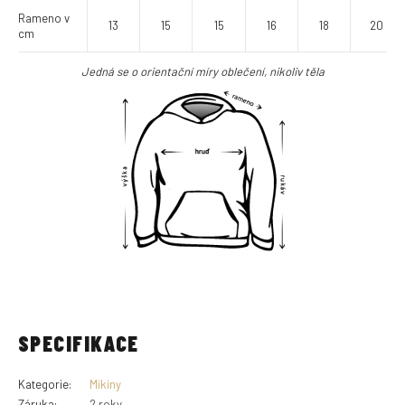
Rameno v
13
15
15
16
18
20
cm
Jedná se o orientační míry oblečení, nikoliv těla
SPECIFIKACE
Kategorie
:
Mikiny
Záruka
:
2 roky