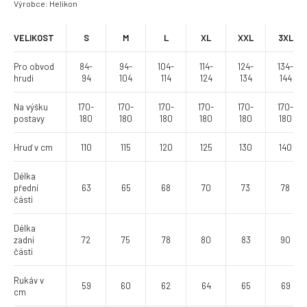
Výrobce: Helikon
VELIKOST
S
M
L
XL
XXL
3XL
Pro obvod
84-
94-
104-
114-
124-
134-
hrudi
94
104
114
124
134
144
Na výšku
170-
170-
170-
170-
170-
170-
postavy
180
180
180
180
180
180
Hruď
v cm
110
115
120
125
130
140
Délka
přední
63
65
68
70
73
78
části
Délka
zadní
72
75
78
80
83
90
části
Rukáv v
59
60
62
64
65
69
cm