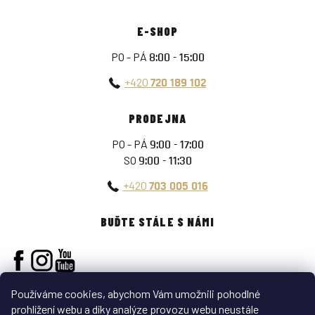
E-SHOP
PO - PÁ
8:00 - 15:00
+420
720 189 102
PRODEJNA
PO - PÁ
9:00 - 17:00
SO
9:00 - 11:30
+420
703 005 016
BUĎTE STÁLE S NÁMI
Používáme cookies, abychom Vám umožnili pohodlné
prohlížení webu a díky analýze provozu webu neustále