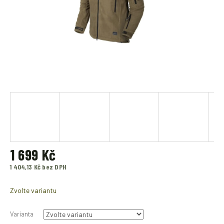
1 699 Kč
1 404,13 Kč bez DPH
Měrná
cena:
Zvolte variantu
Varianta