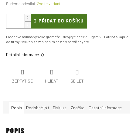
Zvolte variantu
PŘIDAT DO KOŠÍKU
Fleecová mikina vysoké gramáže - dvojitý fleece 390g/m 2 - Patriot s kapucí
od firmy Helikon se zapínáním na zip v barvě coyote.
Detailní informace
ZEPTAT SE
HLÍDAT
SDÍLET
Popis
Podobné (4)
Diskuze
Značka
Ostatní informace
POPIS