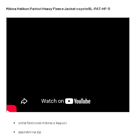
Mikina Helikon Patriot Heavy Fleece Jacket coyote BL-PAT-HF-11
silná fleecová mikina s kapucí
zapínání na zip