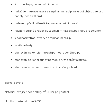
2 hrudní kapsy se zapínáním na zip
na každém rukávu kapsa se zapínáním na zip, na kapsách jsou velcro
panely (cca 9 x 11 cm)
na levém předloktí malá kapsa se zapínáním na zip
na zadní straně 2 kapsy se zapínáním na zip (kapsy jsou propojené)
v podpaží větrací otvory se zapínáním na zip
zesílené lokty
stahování na koncích rukávů pomocí suchého zipu
stahování na konci bundy pomocí pružné šňůry s brzdou
stahování na kapuci pomocí pružné šňůry s brzdou
Barva: coyote
2
Materiál: dvojitý fleece 390g/m
(100% polyester)
Údržba: možnost praní 40°C