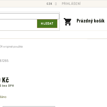
CZK
PŘIHLÁŠENÍ
NÁKUPNÍ
Prázdný košík
HLEDAT
KOŠÍK
R originál použitá
61265
0 Kč
Kč bez DPH
dáno