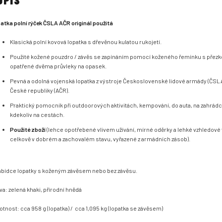
atka polní rýček ČSLA AČR originál použitá
Klasická polní kovová lopatka s dřevěnou kulatou rukojetí.
Použité kožené pouzdro / závěs se zapínáním pomocí koženého řemínku s přezk
opatřené dvěma průvleky na opasek.
Pevná a odolná vojenská lopatka z výstroje Československé lidové armády (ČSL
České republiky (AČR).
Praktický pomocník při outdoorových aktivitách, kempování, do auta, na zahrád
kdekoliv na cestách.
Použité zboží
(lehce opotřebené vlivem užívání, mírné oděrky a lehké vzhledové 
celkově v dobrém a zachovalém stavu, vyřazené z armádních zásob).
abídce lopatky s koženým závěsem nebo bez závěsu.
va: zelená khaki, přírodní hnědá
tnost: cca 958 g (lopatka) / cca 1,095 kg (lopatka se závěsem)