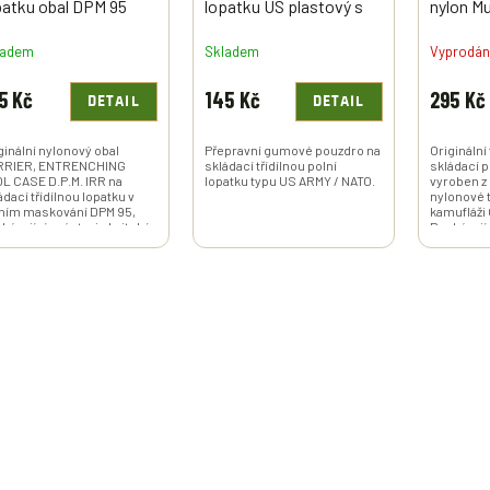
patku obal DPM 95
lopatku US plastový s
nylon M
ká Británie originál
klipy nový originál
originál
ladem
Skladem
Vyprodá
Skilcraft 1987
5 Kč
145 Kč
295 Kč
DETAIL
DETAIL
ginální nylonový obal
Přepravní gumové pouzdro na
Originální 
RRIER, ENTRENCHING
skládací třídílnou polní
skládací p
L CASE D.P.M. IRR na
lopatku typu US ARMY / NATO.
vyroben z
ádací třídílnou lopatku v
nylonové t
ním maskování DPM 95,
kamufláži
házející z výstroje britské
Pocházejíc
ády.
americké 