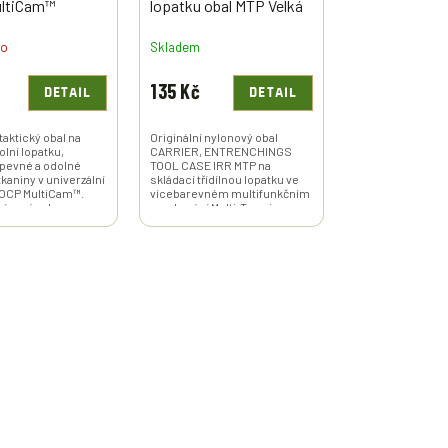
ultiCam™
lopatku obal MTP Velká
Británie originál použitý
no
Skladem
135 Kč
DETAIL
DETAIL
taktický obal na
Originální nylonový obal
olní lopatku,
CARRIER, ENTRENCHINGS
 pevné a odolné
TOOL CASE IRR MTP na
kaniny v univerzální
skládací třídílnou lopatku ve
 OCP MultiCam™.
vícebarevném multifunkčním
í ze zásob
maskování Multi-Terrain
armády.
Pattern, pocházející z...