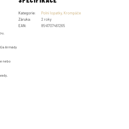
Kategorie
:
Polní lopatky, Krompáče
Záruka
:
2 roky
EAN
:
8541707461265
ou,
A) a Armády
ce nebo
vady,