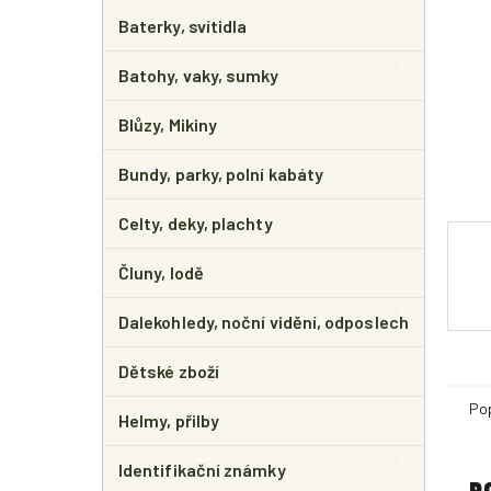
E
L
Baterky, svítidla
Batohy, vaky, sumky
Blůzy, Mikiny
Bundy, parky, polní kabáty
Celty, deky, plachty
Čluny, lodě
Dalekohledy, noční vidění, odposlech
Dětské zboží
Po
Helmy, přilby
Identifikační známky
P