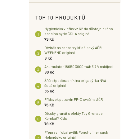
TOP 10 PRODUKTŮ
Hygienická vložka vz.62 do důstojnického
spacího pytle ČSLA originál
79 Kč
Otvírák na konzervy křídélkový AČR
WEEKEND originál
9 Kč
Akumulátor 18650 3000mAh 3,7 V nabíjecí
99 Kč
Šňůra (podbradník) na brigadýrku NVA
šedá originál
85 Kč
Přídavek potravin PP-C svačina AČR
75 Kč
Dětský granát s efekty Toy Grenade
Kombat® Kids
79 Kč
Přepravní obal pytlík Poncholiner sack
Holandsko originál