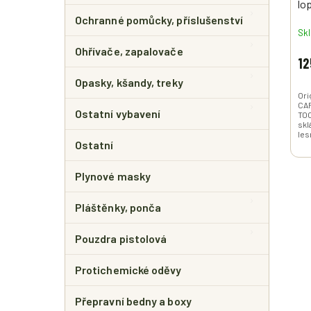
lo
Ochranné pomůcky, příslušenství
Vel
Sk
Ohřívače, zapalovače
12
Opasky, kšandy, treky
Ori
CA
Ostatní vybavení
TOO
skl
les
Ostatní
poc
arm
Plynové masky
Pláštěnky, ponča
Pouzdra pistolová
Protichemické oděvy
Přepravní bedny a boxy