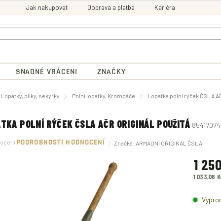
Jak nakupovat
Doprava a platba
Kariéra
SNADNÉ VRÁCENI
ZNAČKY
ů
Lopatky, pilky, sekyrky
Polní lopatky, Krompáče
Lopatka polní rýček ČSLA AČ
TKA POLNÍ RÝČEK ČSLA AČR ORIGINÁL POUŽITÁ
85417074
né
nocení
PODROBNOSTI HODNOCENÍ
Značka:
ARMÁDNÍ ORIGINÁL ČSLA
ení
tu
1 25
1 033,06 
Měrná
ek.
cena:
Vypro