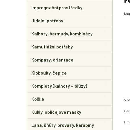
Impregnační prostředky
Lop
Jídelní potřeby
Kalhoty, bermudy, kombinézy
Kamuflážní potřeby
Kompasy, orientace
Klobouky, čepice
Komplety (kalhoty + blůzy)
Košile
V n
Bar
Kukly, obličejové masky
Hmo
Lana, šňůry, provazy, karabiny