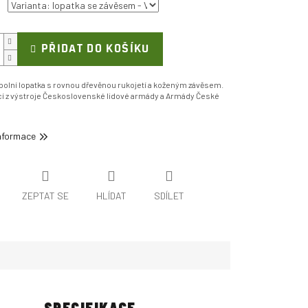
PŘIDAT DO KOŠÍKU
 polní lopatka s rovnou dřevěnou rukojetí a koženým závěsem.
cí z výstroje Československé lidové armády a Armády České
informace
ZEPTAT SE
HLÍDAT
SDÍLET
SPECIFIKACE