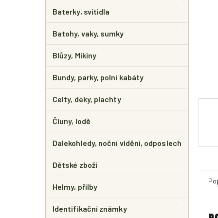
E
L
Baterky, svítidla
Batohy, vaky, sumky
Blůzy, Mikiny
Bundy, parky, polní kabáty
Celty, deky, plachty
Čluny, lodě
Dalekohledy, noční vidění, odposlech
Dětské zboží
Po
Helmy, přilby
Identifikační známky
P