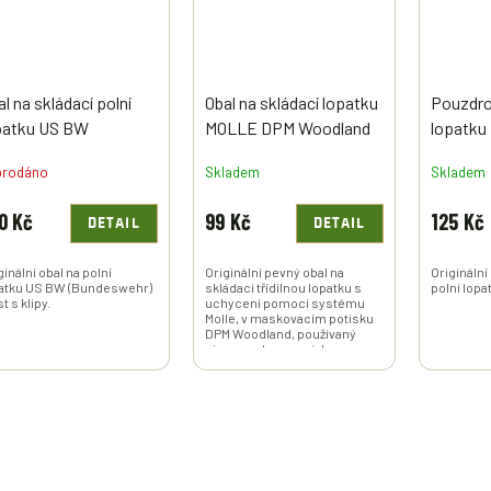
l na skládací polní
Obal na skládací lopatku
Pouzdro 
patku US BW
MOLLE DPM Woodland
lopatku
undeswehr) plast s
Holandsko originál
prodáno
Skladem
Skladem
ipy použitý
0 Kč
99 Kč
125 Kč
DETAIL
DETAIL
ginální obal na polní
Originální pevný obal na
Originální
atku US BW (Bundeswehr)
skládací třídílnou lopatku s
polní lopa
t s klipy.
uchycení pomocí systému
Molle, v maskovacím potisku
DPM Woodland, používaný
nizozemskou armádou.