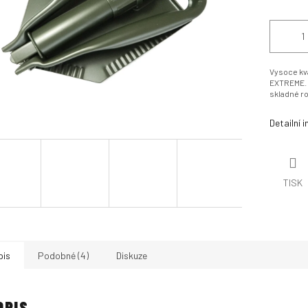
Vysoce kva
EXTREME. 
skladné r
Detailní 
TISK
pis
Podobné (4)
Diskuze
OPIS