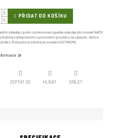
PŘIDAT DO KOŠÍKU
litní skládací polní celokovová lopatka standardní model NATO
Uložena v přepravním nylonovém pouzdru na opasek. Velice
ozměry. Robustní a odolné provedení EXTREME.
informace
ZEPTAT SE
HLÍDAT
SDÍLET
SPECIFIKACE