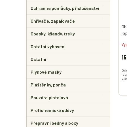
Ochranné pomůcky, příslušenství
Ohřívače, zapalovače
Oba
lo
Opasky, kšandy, treky
(B
Vy
kl
Ostatní vybavení
15
Ostatní
Ori
Plynové masky
lop
plas
Pláštěnky, ponča
Pouzdra pistolová
Protichemické oděvy
Přepravní bedny a boxy