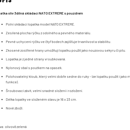
atka oliv 3dílná skládací NATO EXTREME s pouzdrem
Polní skládací lopatka model NATO EXTREME.
Zesílená plocha rýčku z odolného a pevného materiálu.
Pevné uchycení rýčku ve čtyř bodech zajišťuje trvanlivost a stabilitu.
Zkosené zostřené hrany umožňují lopatku použít jako nouzovou sekyru či pilu.
Lopatka je z jedné strany vroubkovaná.
Nylonový obal s poutkem na opasek.
Polohovatelný kloub, který velmi dobře sedne do ruky - lze lopatku použít i jako 
funkce).
Šroubovací závit, velmi snadné složení i rozložení.
Délka lopatky ve složeném stavu je 16 x 23 cm.
Nové zboží.
va: olivově zelená