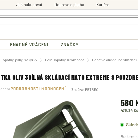
Jak nakupovat
Doprava a platba
Kariéra
SNADNÉ VRÁCENI
ZNAČKY
ů
Lopatky, pilky, sekyrky
Polní lopatky, Krompáče
Lopatka oliv 3dílná skláda
TKA OLIV 3DÍLNÁ SKLÁDACÍ NATO EXTREME S POUZDR
né
nocení
PODROBNOSTI HODNOCENÍ
Značka:
PETREQ
ení
tu
580 
479,34 K
Měrná
ek.
cena:
Sklad