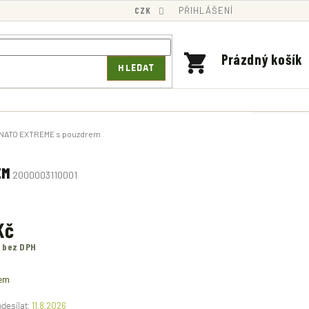
CZK
PŘIHLÁŠENÍ
NÁKUPNÍ
Prázdný košík
HLEDAT
KOŠÍK
cí NATO EXTREME s pouzdrem
EM
2000003110001
Kč
č bez DPH
em
11.8.2026