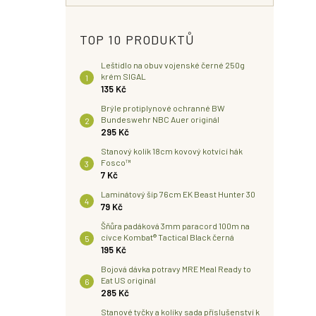
TOP 10 PRODUKTŮ
Leštidlo na obuv vojenské černé 250g
krém SIGAL
135 Kč
Brýle protiplynové ochranné BW
Bundeswehr NBC Auer originál
295 Kč
Stanový kolík 18cm kovový kotvící hák
Fosco™
7 Kč
Laminátový šíp 76cm EK Beast Hunter 30
79 Kč
Šňůra padáková 3mm paracord 100m na
cívce Kombat® Tactical Black černá
195 Kč
Bojová dávka potravy MRE Meal Ready to
Eat US originál
285 Kč
Stanové tyčky a kolíky sada příslušenství k