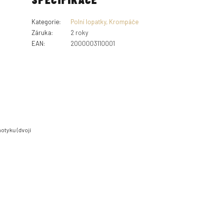
Kategorie
:
Polní lopatky, Krompáče
Záruka
:
2 roky
EAN
:
2000003110001
motyku (dvojí