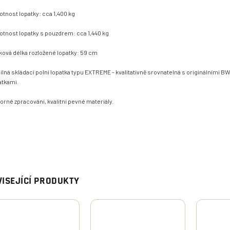
tnost lopatky: cca 1,400 kg
tnost lopatky s pouzdrem: cca 1,440 kg
ková délka rozložené lopatky: 59 cm
dílná skládací polní lopatka typu EXTREME - kvalitativně srovnatelná s originálními B
atkami.
orné zpracování, kvalitní pevné materiály.
ISEJÍCÍ PRODUKTY