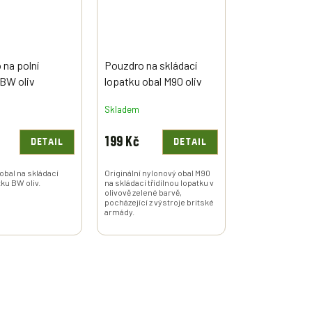
na polní
Pouzdro na skládací
 BW oliv
lopatku obal M90 oliv
Velká Británie originál
Skladem
199 Kč
DETAIL
DETAIL
 obal na skládací
Originální nylonový obal M90
tku BW oliv.
na skládací třídílnou lopatku v
olivově zelené barvě,
pocházející z výstroje britské
armády.