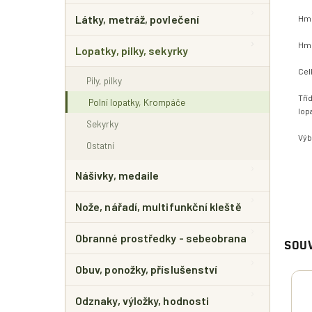
Látky, metráž, povlečení
Hmo
Hmo
Lopatky, pilky, sekyrky
Cel
Pily, pilky
Tří
Polní lopatky, Krompáče
lop
Sekyrky
Výb
Ostatní
Nášivky, medaile
Nože, nářadí, multifunkční kleště
Obranné prostředky - sebeobrana
SOUV
Obuv, ponožky, příslušenství
Odznaky, výložky, hodnosti