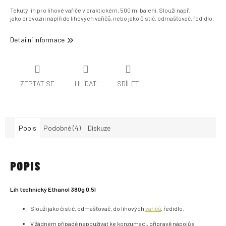
Tekutý líh pro lihové vařiče v praktickém, 500 ml balení. Slouží např.
jako provozní náplň do lihových vařičů, nebo jako čistič, odmašťovač, ředidlo.
Detailní informace
ZEPTAT SE
HLÍDAT
SDÍLET
Popis
Podobné (4)
Diskuze
POPIS
Líh technický Ethanol 380g 0,5l
Slouží jako čistič, odmašťovač, do lihových
vařičů
, ředidlo.
V žádném případě nepoužívat ke konzumaci, přípravě nápojů a