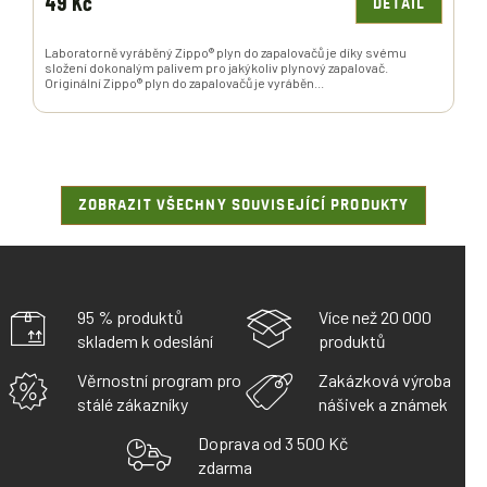
49 Kč
DETAIL
Laboratorně vyráběný Zippo® plyn do zapalovačů je díky svému
složení dokonalým palivem pro jakýkoliv plynový zapalovač.
Originální Zippo® plyn do zapalovačů je vyráběn...
ZOBRAZIT VŠECHNY SOUVISEJÍCÍ PRODUKTY
95 % produktů
Více než 20 000
skladem k odeslání
produktů
Věrnostní program pro
Zakázková výroba
stálé zákazníky
nášivek a známek
Doprava od 3 500 Kč
zdarma