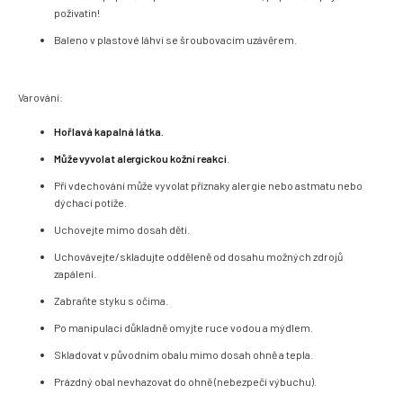
poživatin!
Baleno v plastové láhvi se šroubovacím uzávěrem.
Varování:
Hořlavá kapalná látka.
Může vyvolat alergickou kožní reakci
.
Při vdechování může vyvolat příznaky alergie nebo astmatu nebo
dýchací potíže.
Uchovejte mimo dosah dětí.
Uchovávejte/skladujte odděleně od dosahu možných zdrojů
zapálení.
Zabraňte styku s očima.
Po manipulaci důkladně omyjte ruce vodou a mýdlem.
Skladovat v původním obalu mimo dosah ohně a tepla.
Prázdný obal nevhazovat do ohně (nebezpečí výbuchu).