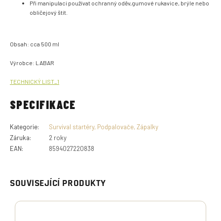
Při manipulaci používat ochranný oděv,gumové rukavice, brýle nebo
obličejový štít.
Obsah: cca 500 ml
Výrobce: LABAR
TECHNICKÝ LIST_1
SPECIFIKACE
Kategorie
:
Survival startéry, Podpalovače, Zápalky
Záruka
:
2 roky
EAN
:
8594027220838
SOUVISEJÍCÍ PRODUKTY