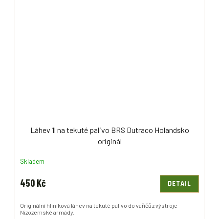
Láhev 1l na tekuté palivo BRS Dutraco Holandsko
originál
Skladem
450 Kč
DETAIL
Originální hliníková láhev na tekuté palivo do vařičů z výstroje
Nizozemské armády.