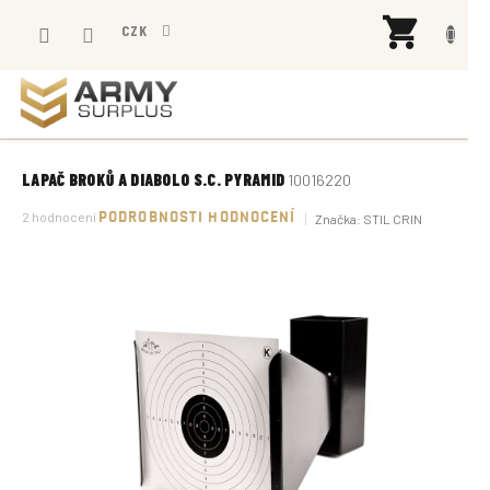
Přejít
NÁK
na
CZK
KOŠÍ
obsah
LAPAČ BROKŮ A DIABOLO S.C. PYRAMID
10016220
Průměrné
2 hodnocení
PODROBNOSTI HODNOCENÍ
Značka:
STIL CRIN
hodnocení
produktu
je
5,0
z
5
hvězdiček.