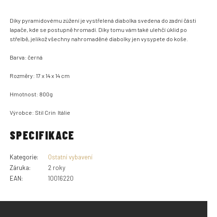
Díky pyramidovému zúžení je vystřelená diabolka svedena do zadní části
lapače, kde se postupně hromadí.
Díky tomu vám také ulehčí úklid po
střelbě, jelikož všechny nahromaděné diabolky jen vysypete do koše.
Barva: černá
Rozměry: 17 x 14 x 14 cm
Hmotnost: 800g
Výrobce: Stil Crin Itálie
SPECIFIKACE
Kategorie
:
Ostatní vybavení
Záruka
:
2 roky
EAN
:
10016220