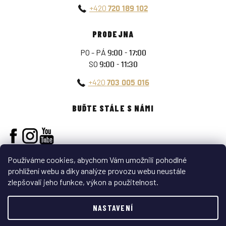
+420
720 189 102
PRODEJNA
PO - PÁ
9:00 - 17:00
SO
9:00 - 11:30
+420
703 005 016
BUĎTE STÁLE S NÁMI
Používáme cookies, abychom Vám umožnili pohodlné
prohlížení webu a díky analýze provozu webu neustále
zlepšovali jeho funkce, výkon a použitelnost.
Vytvořil Shoptet
NASTAVENÍ