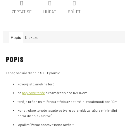
ZEPTAT SE
HLÍDAT
SDÍLET
Popis
Diskuze
POPIS
Lapač broků a diabolo S.C. Pyramid
kovový stojánek na terč
na
papírové terče
o rozměrech cca 14 x 14 cm
terč je určen na mířenou střelbu z optimální vzdálenosti cca 10m
konstrukce tohoto lapače ve tvaru pyramidy zaručuje minimální
odraz diabolek a broků
lapač můžeme postavit nebo zavěsit