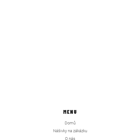
MENU
Domů
Nášivky na zákázku
O nás