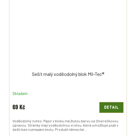
Sešit malý voděodolný blok Mil-Tec®
Skladem
69 Kč
DETAIL
Voděodolný notes. Papír v bloku má žlutou barvu se čtverečkovou
úpravou. Stránky mají voděodolnou vrstvu, která umožňuje psát v
dešti bez rozmazání textu. Produkt německé...