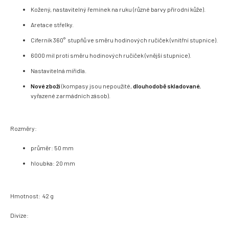
Kožený, nastavitelný řemínek na ruku (různé barvy přírodní kůže).
Aretace střelky.
Ciferník 360° stupňů ve směru hodinových ručiček (vnitřní stupnice).
6000 mil proti směru hodinových ručiček (vnější stupnice).
Nastavitelná mířidla.
Nové zboží
(kompasy jsou nepoužité,
dlouhodobě skladované
,
vyřazené z armádních zásob).
Rozměry:
průměr: 50 mm
hloubka: 20 mm
Hmotnost:
42
g
Divize: