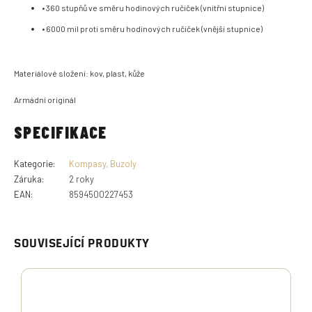
• 360 stupňů ve směru hodinových ručiček (vnitřní stupnice)
• 6000 mil proti směru hodinových ručiček (vnější stupnice)
Materiálové složení:
kov, plast, kůže
Armádní originál
SPECIFIKACE
Kategorie
:
Kompasy, Buzoly
Záruka
:
2 roky
EAN
:
8594500227453
SOUVISEJÍCÍ PRODUKTY