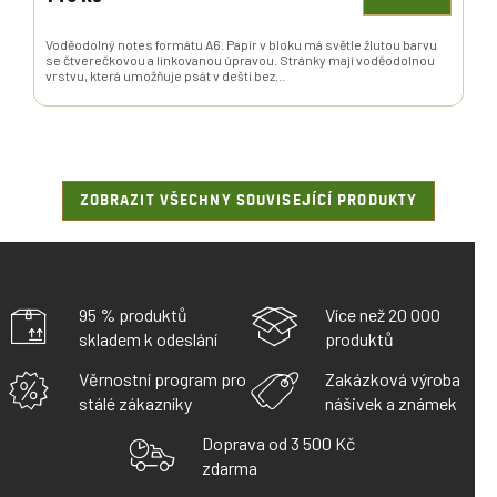
Voděodolný notes formátu A6. Papír v bloku má světle žlutou barvu
se čtverečkovou a linkovanou úpravou. Stránky mají voděodolnou
vrstvu, která umožňuje psát v dešti bez...
ZOBRAZIT VŠECHNY SOUVISEJÍCÍ PRODUKTY
95 % produktů
Více než 20 000
skladem k odeslání
produktů
Věrnostní program pro
Zakázková výroba
stálé zákazníky
nášivek a známek
Doprava od 3 500 Kč
zdarma