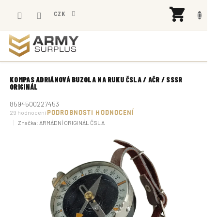
Přejít
NÁK
na
CZK
KOŠÍ
obsah
KOMPAS ADRIÁNOVÁ BUZOLA NA RUKU ČSLA / AČR / SSSR
ORIGINÁL
8594500227453
Průměrné
29 hodnocení
PODROBNOSTI HODNOCENÍ
hodnocení
Značka:
ARMÁDNÍ ORIGINÁL ČSLA
produktu
je
4,6
z
5
hvězdiček.