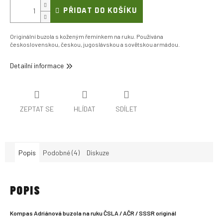
PŘIDAT DO KOŠÍKU
Originální buzola s koženým řemínkem na ruku. Používána
československou, českou, jugoslávskou a sovětskou armádou.
Detailní informace
ZEPTAT SE
HLÍDAT
SDÍLET
Popis
Podobné (4)
Diskuze
POPIS
Kompas Adriánová buzola na ruku ČSLA / AČR / SSSR originál