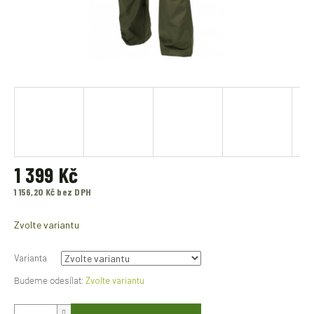
1 399 Kč
1 156,20 Kč bez DPH
Měrná
cena:
Zvolte variantu
Varianta
Zvolte variantu