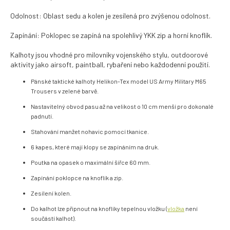
Odolnost: Oblast sedu a kolen je zesílená pro zvýšenou odolnost.
Zapínání: Poklopec se zapíná na spolehlivý YKK zip a horní knoflík.
Kalhoty jsou vhodné pro milovníky vojenského stylu, outdoorové
aktivity jako airsoft, paintball, rybaření nebo každodenní použití.
Pánské taktické kalhoty Helikon-Tex model US Army Military M65
Trousers v zelené barvě.
Nastavitelný obvod pasu až na velikost o 10 cm menší pro dokonalé
padnutí.
Stahování manžet nohavic pomocí tkanice.
6 kapes, které mají klopy se zapínáním na druk.
Poutka na opasek o maximální šířce 60 mm.
Zapínání poklopce na knoflík a zip.
Zesílení kolen.
Do kalhot lze připnout na knoflíky tepelnou vložku (
vložka
není
součástí kalhot).