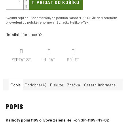
PŘIDAT DO KOŠÍKU
Kvalitní reprodukce amerických polních kalhot M-65 US ARMY v zeleném
provedení od polské renomované značky Helikon-Tex.
Detailní informace
ZEPTAT SE
HLÍDAT
SDÍLET
Popis
Podobné (4)
Diskuze
Značka
Ostatní informace
POPIS
Kalhoty polní M65 olivově zelené Helikon SP-M65-NY-02