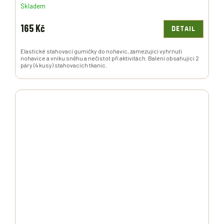
Skladem
165 Kč
DETAIL
Elastické stahovací gumičky do nohavic, zamezující vyhrnutí
nohavice a vniku sněhu a nečistot při aktivitách. Balení obsahující 2
páry (4 kusy) stahovacích tkanic.