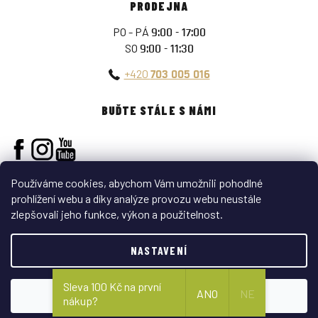
PRODEJNA
PO - PÁ
9:00 - 17:00
SO
9:00 - 11:30
+420
703 005 016
BUĎTE STÁLE S NÁMI
Používáme cookies, abychom Vám umožnili pohodlné
prohlížení webu a díky analýze provozu webu neustále
zlepšovali jeho funkce, výkon a použitelnost.
Vytvořil Shoptet
NASTAVENÍ
Copyright 2026
ARMY-SURPLUS
. Všechna práva vyhrazena.
Sleva 100 Kč na první
ANO
NE
SOUHLASÍM
nákup?