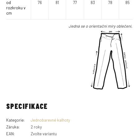
od
76
81
77
83
78
85
rozkroku v
cm
Jedná se o orientační míry oblečení, niko
SPECIFIKACE
Kategorie
:
Jednobarevné kalhoty
Záruka
:
2 roky
EAN
:
Zvolte variantu