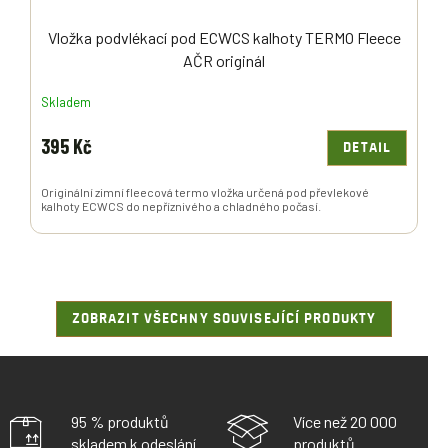
Vložka podvlékací pod ECWCS kalhoty TERMO Fleece
AČR originál
Skladem
395 Kč
DETAIL
Originální zimní fleecová termo vložka určená pod převlekové
kalhoty ECWCS do nepříznivého a chladného počasí.
ZOBRAZIT VŠECHNY SOUVISEJÍCÍ PRODUKTY
95 % produktů
Více než 20 000
skladem k odeslání
produktů