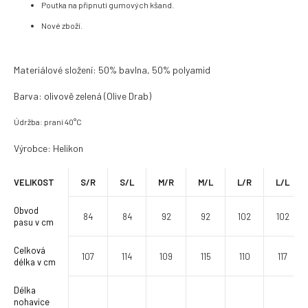
Poutka na připnutí gumových kšand.
Nové zboží.
Materiálové složení: 50% bavlna, 50% polyamid
Barva: olivově zelená (Olive Drab)
Údržba: praní 40°C
Výrobce: Helikon
VELIKOST
S/R
S/L
M/R
M/L
L/R
L/L
Obvod
84
84
92
92
102
102
pasu v cm
Celková
107
114
109
115
110
117
délka v cm
Délka
nohavice