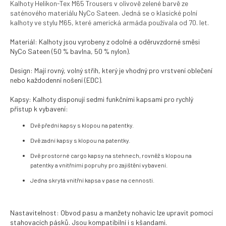
Kalhoty Helikon-Tex M65 Trousers v olivově zelené barvě ze
saténového materiálu NyCo Sateen. Jedná se o klasické polní
kalhoty ve stylu M65, které americká armáda používala od 70. let.
Materiál: Kalhoty jsou vyrobeny z odolné a oděruvzdorné směsi
NyCo Sateen (50 % bavlna, 50 % nylon).
Design: Mají rovný, volný střih, který je vhodný pro vrstvení oblečení
nebo každodenní nošení (EDC).
Kapsy: Kalhoty disponují sedmi funkčními kapsami pro rychlý
přístup k vybavení:
Dvě přední kapsy s klopou na patentky.
Dvě zadní kapsy s klopou na patentky.
Dvě prostorné cargo kapsy na stehnech, rovněž s klopou na
patentky a vnitřními popruhy pro zajištění vybavení.
Jedna skrytá vnitřní kapsa v pase na cennosti.
Nastavitelnost: Obvod pasu a manžety nohavic lze upravit pomocí
stahovacích pásků. Jsou kompatibilní i s kšandami.