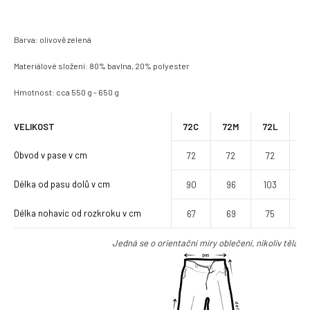
Barva: olivově zelená
Materiálové složení: 80% bavlna, 20% polyester
Hmotnost: cca 550 g - 650 g
VELIKOST
72C
72M
72L
7
Obvod v pase v cm
72
72
72
7
Délka od pasu dolů v cm
90
96
103
8
Délka nohavic od rozkroku v cm
67
69
75
6
Jedná se o orientační míry oblečení, nikoliv těla