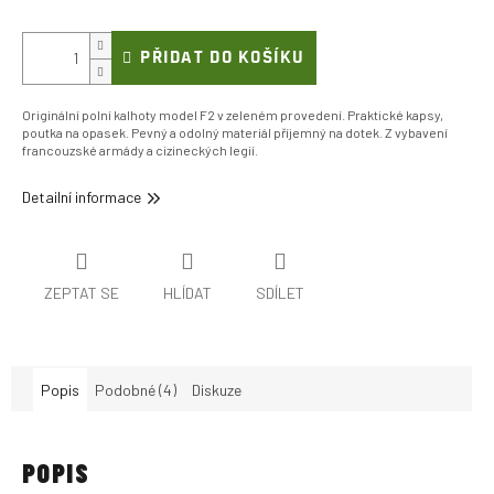
PŘIDAT DO KOŠÍKU
Originální polní kalhoty model F2 v zeleném provedení. Praktické kapsy,
poutka na opasek. Pevný a odolný materiál příjemný na dotek. Z vybavení
francouzské armády a cizineckých legií.
Detailní informace
ZEPTAT SE
HLÍDAT
SDÍLET
Popis
Podobné (4)
Diskuze
POPIS