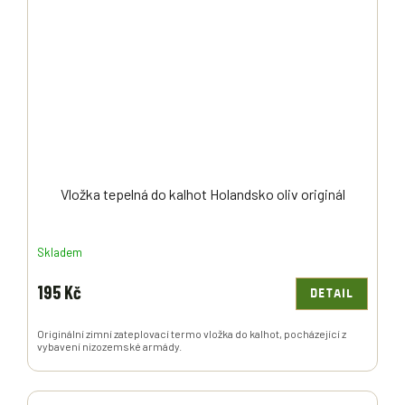
Vložka tepelná do kalhot Holandsko oliv originál
Skladem
195 Kč
DETAIL
Originální zimní zateplovací termo vložka do kalhot, pocházející z
vybavení nizozemské armády.