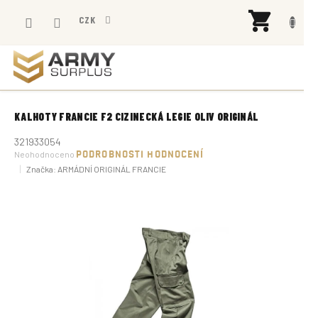
Přejít
NÁK
na
CZK
KOŠÍ
obsah
KALHOTY FRANCIE F2 CIZINECKÁ LEGIE OLIV ORIGINÁL
321933054
Průměrné
Neohodnoceno
PODROBNOSTI HODNOCENÍ
hodnocení
Značka:
ARMÁDNÍ ORIGINÁL FRANCIE
produktu
je
0,0
z
5
hvězdiček.