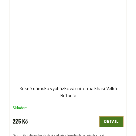
Sukně dámská vycházková uniforma khaki Velká
Británie
Skladem
225 Kč
DETAIL
Originální dámská vlněná sukně v hnědých barvách khaki,