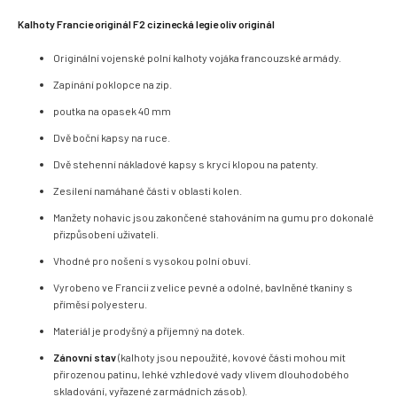
Kalhoty Francie originál F2 cizinecká legie oliv originál
Originální vojenské polní kalhoty vojáka francouzské armády.
Zapínání poklopce na zip.
poutka na opasek 40 mm
Dvě boční kapsy na ruce.
Dvě stehenní nákladové kapsy s krycí klopou na patenty.
Zesílení namáhané části v oblasti kolen.
Manžety nohavic jsou zakončené stahováním na gumu pro dokonalé
přizpůsobení uživateli.
Vhodné pro nošení s vysokou polní obuví.
Vyrobeno ve Francii z velice pevné a odolné, bavlněné tkaniny s
příměsí polyesteru.
Materiál je prodyšný a příjemný na dotek.
Zánovní stav
(kalhoty jsou nepoužité, kovové části mohou mít
přirozenou patinu, lehké vzhledové vady vlivem dlouhodobého
skladování, vyřazené z armádních zásob).