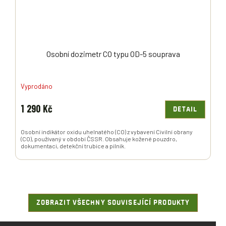
Osobní dozimetr CO typu OD-5 souprava
Vyprodáno
1 290 Kč
DETAIL
Osobní indikátor oxidu uhelnatého (CO) z vybavení Civilní obrany
(CO), používaný v období ČSSR. Obsahuje kožené pouzdro,
dokumentaci, detekční trubice a pilník.
ZOBRAZIT VŠECHNY SOUVISEJÍCÍ PRODUKTY