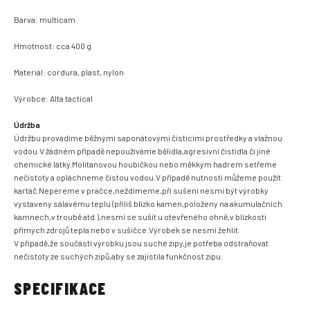
Barva: multicam
Hmotnost: cca 400 g
Materiál: cordura, plast, nylon
Výrobce: Alta tactical
Údržba
Údržbu provádíme běžnými saponátovými čistícími prostředky a vlažnou
vodou.V žádném případě nepoužíváme bělidla,agresivní čistidla či jiné
chemické látky.Molitanovou houbičkou nebo měkkým hadrem setřeme
nečistoty a opláchneme čistou vodou.V případě nutnosti můžeme použít
kartáč.Nepereme v pračce,neždímeme,při sušení nesmí být výrobky
vystaveny sálavému teplu (příliš blízko kamen,položeny na akumulačních
kamnech,v troubě atd.),nesmí se sušit u otevřeného ohně,v blízkosti
přímých zdrojů tepla nebo v sušičce.Výrobek se nesmí žehlit.
V případě,že součástí výrobku jsou suché zipy,je potřeba odstraňovat
nečistoty ze suchých zipů,aby se zajistila funkčnost zipu.
SPECIFIKACE