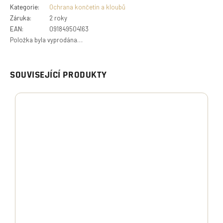
Kategorie
:
Ochrana končetin a kloubů
Záruka
:
2 roky
EAN
:
091849504163
Položka byla vyprodána…
SOUVISEJÍCÍ PRODUKTY