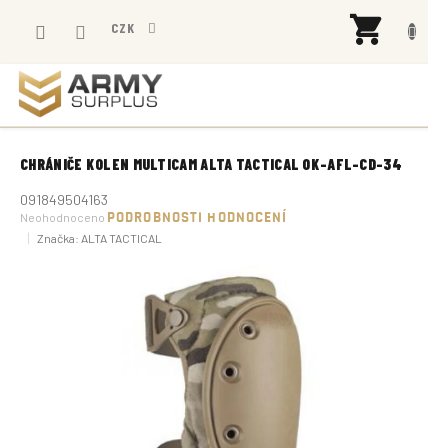
Přejít
NÁK
na
CZK
KOŠÍ
obsah
CHRÁNIČE KOLEN MULTICAM ALTA TACTICAL OK-AFL-CD-34
091849504163
Průměrné
Neohodnoceno
PODROBNOSTI HODNOCENÍ
hodnocení
Značka:
ALTA TACTICAL
produktu
je
0,0
z
5
hvězdiček.