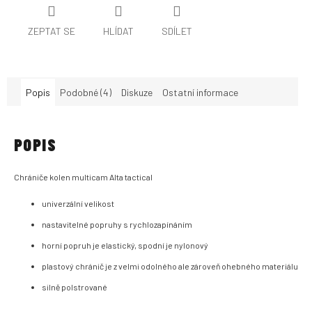
ZEPTAT SE
HLÍDAT
SDÍLET
Popis
Podobné (4)
Diskuze
Ostatní informace
POPIS
Chrániče kolen multicam Alta tactical
univerzální velikost
nastavitelné popruhy s rychlozapínáním
horní popruh je elastický, spodní je nylonový
plastový chránič je z velmi odolného ale zároveň ohebného materiálu
silně polstrované