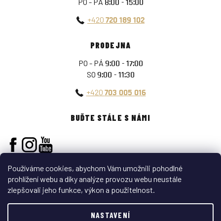
PO - PÁ
8:00 - 15:00
+420
720 189 102
PRODEJNA
PO - PÁ
9:00 - 17:00
SO
9:00 - 11:30
+420
703 005 016
BUĎTE STÁLE S NÁMI
Používáme cookies, abychom Vám umožnili pohodlné
prohlížení webu a díky analýze provozu webu neustále
zlepšovali jeho funkce, výkon a použitelnost.
Vytvořil Shoptet
NASTAVENÍ