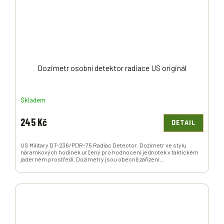
Dozimetr osobní detektor radiace US originál
Skladem
245 Kč
DETAIL
US Military DT-236/PDR-75 Radiac Detector. Dozimetr ve stylu
náramkových hodinek určený pro hodnocení jednotek v taktickém
jaderném prostředí. Dozimetry jsou obecně zařízení...