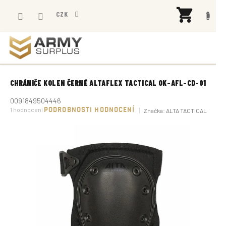
Přejít
NÁK
na
CZK
KOŠÍ
obsah
CHRÁNIČE KOLEN ČERNÉ ALTAFLEX TACTICAL OK-AFL-CD-01
0091849504446
Průměrné
1 hodnocení
PODROBNOSTI HODNOCENÍ
Značka:
ALTA TACTICAL
hodnocení
produktu
je
5,0
z
5
hvězdiček.