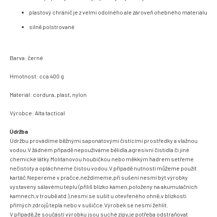
plastový chránič je z velmi odolného ale zároveň ohebného materiálu
silně polstrované
Barva: černé
Hmotnost: cca 400 g
Materiál: cordura, plast, nylon
Výrobce: Alta tactical
Údržba
Údržbu provádíme běžnými saponátovými čistícími prostředky a vlažnou
vodou.V žádném případě nepoužíváme bělidla,agresivní čistidla či jiné
chemické látky.Molitanovou houbičkou nebo měkkým hadrem setřeme
nečistoty a opláchneme čistou vodou.V případě nutnosti můžeme použít
kartáč.Nepereme v pračce,neždímeme,při sušení nesmí být výrobky
vystaveny sálavému teplu (příliš blízko kamen,položeny na akumulačních
kamnech,v troubě atd.),nesmí se sušit u otevřeného ohně,v blízkosti
přímých zdrojů tepla nebo v sušičce.Výrobek se nesmí žehlit.
V případě,že součástí výrobku jsou suché zipy,je potřeba odstraňovat