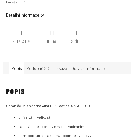
barvě černé.
Detailní informace
ZEPTAT SE
HLÍDAT
SDÍLET
Popis
Podobné (4)
Diskuze
Ostatní informace
POPIS
Chrániče kolen černé AltaFLEX Tactical OK-AFL-CD-01
univerzální velikost
nastavitelné popruhy s rychlozapínáním
horní popruh je elastický, spodní je nylonový