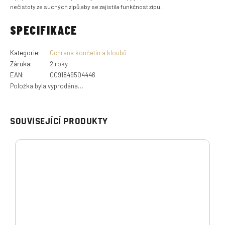
nečistoty ze suchých zipů,aby se zajistila funkčnost zipu.
SPECIFIKACE
Kategorie
:
Ochrana končetin a kloubů
Záruka
:
2 roky
EAN
:
0091849504446
Položka byla vyprodána…
SOUVISEJÍCÍ PRODUKTY