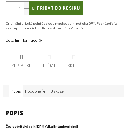
PŘIDAT DO KOŠÍKU
Originální britská polní čepice v maskovacím potisku DPM. Pocházející z
výstroje pozemních sil Královské armády Velké Británie.
Detailní informace
ZEPTAT SE
HLÍDAT
SDÍLET
Popis
Podobné (4)
Diskuze
POPIS
Čepice britská polní DPM Velká Británie originál