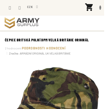
Přejít
NÁK
na
CZK
KOŠÍ
obsah
ČEPICE BRITSKÁ POLNÍ DPM VELKÁ BRITÁNIE ORIGINÁL
Průměrné
2 hodnocení
PODROBNOSTI HODNOCENÍ
hodnocení
Značka:
ARMÁDNÍ ORIGINÁL UK VELKÁ BRITÁNIE
produktu
je
5,0
z
5
hvězdiček.