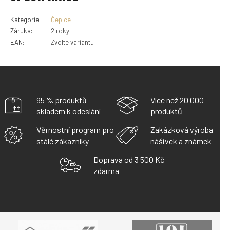
Kategorie
:
Čepice
Záruka
:
2 roky
EAN
:
Zvolte variantu
95 % produktů
Více než 20 000
skladem k odeslání
produktů
Věrnostní program pro
Zakázková výroba
stálé zákazníky
nášivek a známek
Doprava od 3 500 Kč
zdarma