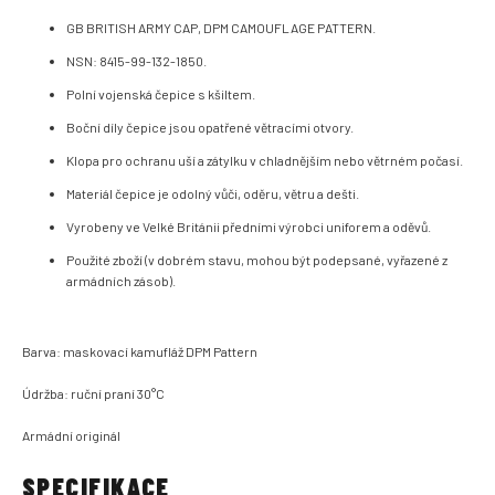
GB BRITISH ARMY CAP, DPM CAMOUFLAGE PATTERN.
NSN: 8415-99-132-1850.
Polní vojenská čepice s kšiltem.
Boční díly čepice jsou opatřené větracími otvory.
Klopa pro ochranu uší a zátylku v chladnějším nebo větrném počasí.
Materiál čepice je odolný vůči, oděru, větru a dešti.
Vyrobeny ve Velké Británii předními výrobci uniforem a oděvů.
Použité zboží (v dobrém stavu, mohou být podepsané, vyřazené z
armádních zásob).
Barva: maskovací kamufláž DPM Pattern
Údržba: ruční praní 30°C
Armádní originál
SPECIFIKACE