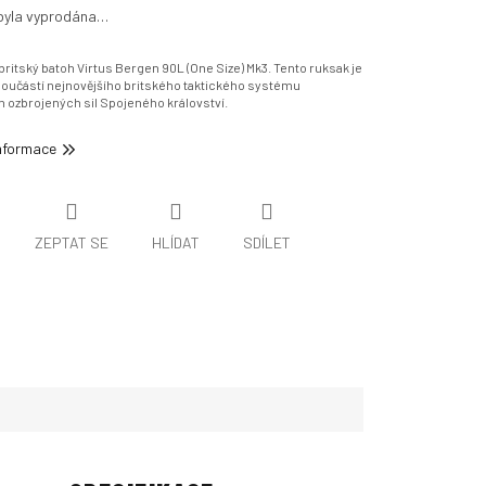
byla vyprodána…
 britský batoh Virtus Bergen 90L (One Size) Mk3. Tento ruksak j
e
oučástí nejnovějšího britského taktického systému
 ozbrojených sil Spojeného království.
informace
ZEPTAT SE
HLÍDAT
SDÍLET