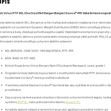
OPIS
oh Virtus MTP 90L (One Size) Mk3 Bergan (Bergen) Source® IRR Velká Británie originál
tský taktický batoh 90 L Bergen je určen k přepravě vybavení vojáka na více-denní ak
patibilní se systémem Dynamic Weight Distribution (DWD), který umožňuje přenos
i rameny a boky, zlepšuje pohodlí a agilitu vojáků.
Stabilizační a kompresní popruhy u
paktní a stabilní, zatímco polstrovaná zadní strana poskytuje větší pohodlí.
MOLLE va
dní a zadní straně umožňuje uchycení dalšího vybavení.
90L BERGEN - (ONE SIZE) - MK3 BACKPACK, MTP, IRR.
NSN: 8465-31-017-4165.
British Royal Army Virtus Bergen Mark 3 Rucksack/Backpack, used, grade 1.
Originální britský taktický bojový batoh v multifunkční kamufláži MTP, zhotovený 
houževnaté Cordury®, která je vnitřně vodotěsná.
Trvanlivá a odolná tkanina Cordura® navržená tak, aby vydržela drsné použití v rů
prostředích.
Zipy a spony na levé a pravé straně pro libovolné uchycení bočních kapes, hydr
systému
WXP 3L
, nebo jednodenního batohu
Assault 17L
.
Vycpávky zádové oblasti a ramenních popruhů, zajišťující pohodlné nošení i po