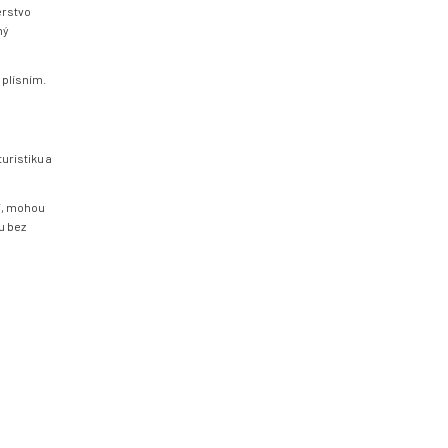
erstvo
ný
a plísním.
turistiku a
ní, mohou
u bez