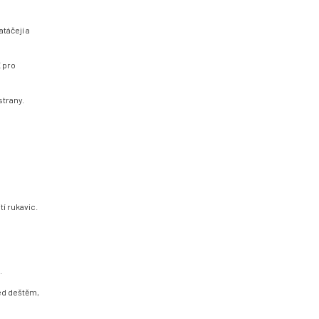
atáčejí a
 pro
strany.
í rukavic.
.
řed deštěm,