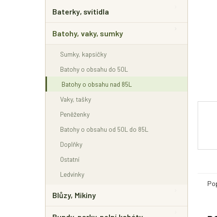
E
L
Baterky, svítidla
Batohy, vaky, sumky
Sumky, kapsičky
Batohy o obsahu do 50L
Batohy o obsahu nad 85L
Vaky, tašky
Peněženky
Batohy o obsahu od 50L do 85L
Doplňky
Ostatní
Ledvinky
Po
Blůzy, Mikiny
Bundy, parky, polní kabáty