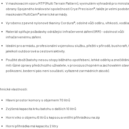
V maskovacím vzoru MTP (Multi Terrain Pattern), vyvinutém výhradně pro minist
obrany Spojeného království společností Crye Precision
®
, takže je velmi podob
maskování MultiCam® americké armády.
Vyrobeno z pevné nylonové tkaniny Cordura
®, odolné vůči oděru, vlhkosti, vodě 
Materiál splňuje požadavky odrážející infračervené záření (IRR) - odolnost vůči
infračervenému záření.
Ideální pro armádu, profesionální vojenskou službu, přežití v přírodě, bushcraft, 
jakékoli outdoorové a cestovní aktivity.
Použité zboží (batohy nesou stopy běžného opotřebení, lehké oděrky a znečiště
mít různé úpravy předchozího uživatele, v provozuschopném a zachovalém stav
poškození, bederní pás není součástí, vyřazené z armádních zásob).
hnické vlastnosti:
Hlavní prostor komory s objemem 70 litrů
Zvýšená kapacita krku batohu o dalších 10 litrů
Horní víko o objemu 6 litrů s kapsou a vnitřní přihrádkou na zip
Horní přihrádka má kapacitu 2 litry