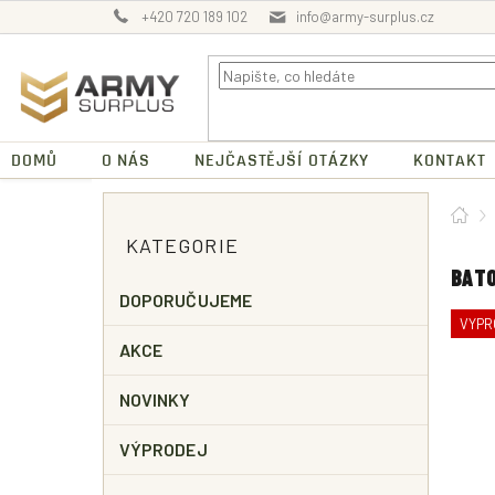
Přejít
+420 720 189 102
info@army-surplus.cz
na
obsah
DOMŮ
O NÁS
NEJČASTĚJŠÍ OTÁZKY
KONTAKT
P
Dom
O
Přeskočit
KATEGORIE
kategorie
S
T
BATO
R
DOPORUČUJEME
A
VYPR
N
AKCE
N
Í
NOVINKY
P
A
VÝPRODEJ
N