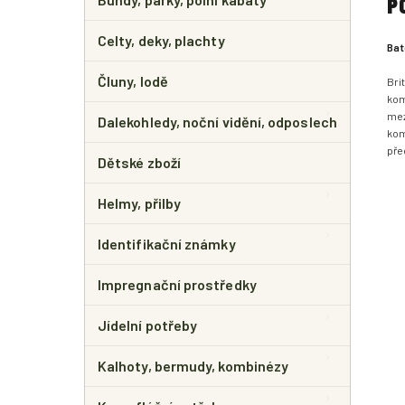
P
Celty, deky, plachty
Bat
Čluny, lodě
Bri
kom
mez
Dalekohledy, noční vidění, odposlech
kom
pře
Dětské zboží
Helmy, přilby
Identifikační známky
Impregnační prostředky
Jídelní potřeby
Kalhoty, bermudy, kombinézy