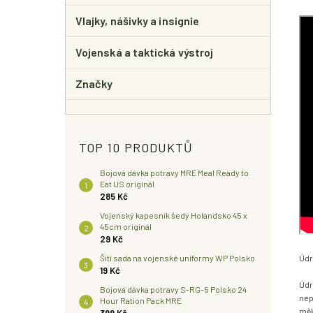
Vlajky, nášivky a insignie
Vojenská a taktická výstroj
Značky
TOP 10 PRODUKTŮ
Bojová dávka potravy MRE Meal Ready to
Eat US originál
285 Kč
Vojenský kapesník šedý Holandsko 45 x
45cm originál
29 Kč
Údr
Šití sada na vojenské uniformy WP Polsko
19 Kč
Údr
Bojová dávka potravy S-RG-5 Polsko 24
nep
Hour Ration Pack MRE
měk