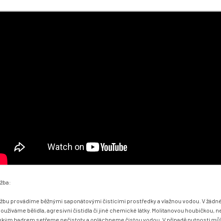
žba:
žbu provádíme běžnými saponátovými čistícími prostředky a vlažnou vodou. V žádn
oužíváme bělidla, agresivní čistidla či jiné chemické látky. Molitanovou houbičkou, 
kým hadrem setřeme nečistoty a opláchneme čistou vodou. V případě nutnosti mů