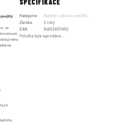
SPECIFIKACE
Kategorie
:
Batohy o obsahu nad 85L
 použitý
Záruka
:
2 roky
ce.
Je
EAN
:
8465310174155
 hmotnosti
Položka byla vyprodána…
držují váhu
zba na
z
zných
atačního