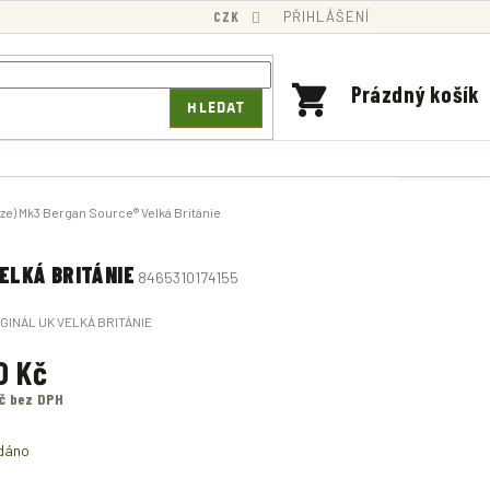
CZK
PŘIHLÁŠENÍ
NÁKUPNÍ
Prázdný košík
HLEDAT
KOŠÍK
ze) Mk3 Bergan Source® Velká Británie
VELKÁ BRITÁNIE
8465310174155
GINÁL UK VELKÁ BRITÁNIE
0 Kč
Kč bez DPH
dáno