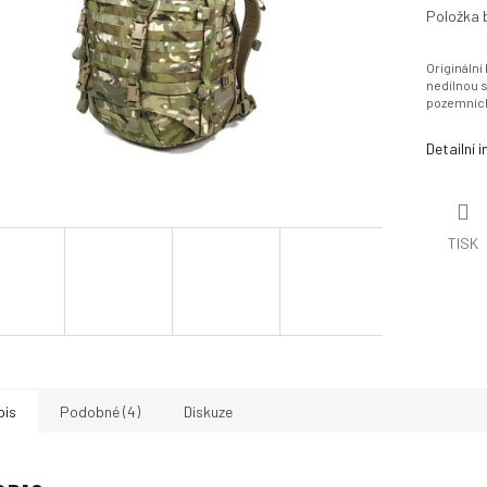
A
Položka 
Originální
R
nedílnou s
pozemních
Detailní 
M
A
TISK
pis
Podobné (4)
Diskuze