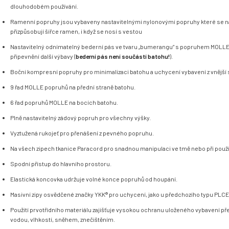
dlouhodobém používání.
Ramenní popruhy jsou vybaveny nastavitelnými nylonovými popruhy
které se n
přizpůsobují šířce ramen, i když se nosí s vestou
Nastavitelný odnímatelný bederní pás ve tvaru „bumerangu“ s popruhem MOLLE
připevnění další výbavy (
bederní pás není součástí batohu!
).
Boční kompresní popruhy pro minimalizaci batohu a uchycení vybavení z vnější 
9 řad MOLLE popruhů na přední straně batohu.
6 řad popruhů MOLLE na bocích batohu.
Plně nastavitelný zádový popruh pro všechny výšky.
Vyztužená rukojeť pro přenášení z pevného popruhu.
Na všech zipech tkanice Paracord pro snadnou manipulaci ve tmě nebo při použit
Spodní přístup do hlavního prostoru.
Elastická koncovka udržuje volné konce popruhů od houpání.
Masivní zipy osvědčené značky YKK® pro uchycení, jako u předchozího typu PLCE
Použití prvotřídního materiálu zajišťuje vysokou ochranu uloženého vybavení p
vodou, vlhkostí, sněhem, znečištěním.