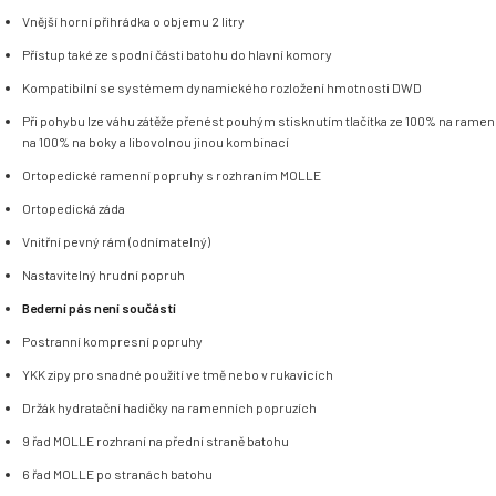
Vnější horní přihrádka o objemu 2 litry
Přístup také ze spodní části batohu do hlavní komory
Kompatibilní se systémem dynamického rozložení hmotnosti DWD
Při pohybu lze váhu zátěže přenést pouhým stisknutím tlačítka ze 100% na rame
na 100% na boky a libovolnou jinou kombinací
Ortopedické ramenní popruhy s rozhraním MOLLE
Ortopedická záda
Vnitřní pevný rám (odnímatelný)
Nastavitelný hrudní popruh
Bederní pás
není součástí
Postranní kompresní popruhy
YKK zipy pro snadné použití ve tmě nebo v rukavicích
Držák hydratační hadičky na ramenních popruzích
9 řad MOLLE rozhraní na přední straně batohu
6 řad MOLLE po stranách batohu