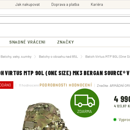
Jak nakupovat
Doprava a platba
Kariéra
SNADNÉ VRÁCENI
ZNAČKY
ů
Batohy, vaky, sumky
Batohy o obsahu nad 85L
Batoh Virtus MTP 90L (One Si
H VIRTUS MTP 90L (ONE SIZE) MK3 BERGAN SOURCE® 
Průměrné
ODÁNO
11 hodnocení
PODROBNOSTI HODNOCENÍ
Značka:
ARMÁDNÍ ORI
hodnocení
Z
produktu
4 99
je
4,6
4 123,97 
z
D
ZDARMA
5
Měrná
hvězdiček.
cena:
Vypro