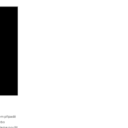
ém případě
nebo
žeme použít