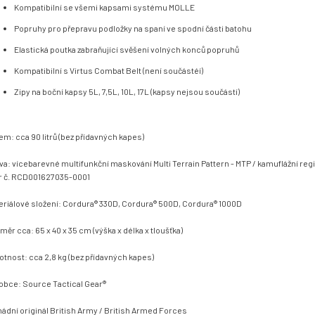
Kompatibilní se všemi kapsami systému MOLLE
Popruhy pro přepravu podložky na spaní ve spodní části batohu
Elastická poutka zabraňující svěšení volných konců popruhů
Kompatibilní s Virtus Combat Belt (není součástéí)
Zipy na boční kapsy 5L, 7,5L, 10L, 17L (kapsy nejsou součástí)
em: cca 90 litrů (bez přídavných kapes)
va: vícebarevné multifunkční maskování Multi Terrain Pattern - MTP / kamuflážní reg
r č. RCD001627035-0001
eriálové složení: Cordura® 330D, Cordura® 500D, Cordura® 1000D
měr cca: 65 x 40 x 35 cm (výška x délka x tloušťka)
tnost: cca 2,8 kg (bez přídavných kapes)
obce: Source Tactical Gear®
ádní originál British Army / British Armed Forces