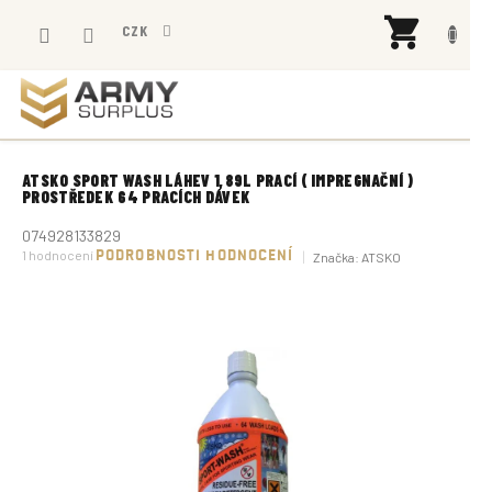
Přejít
NÁK
na
CZK
KOŠÍ
obsah
ATSKO SPORT WASH LÁHEV 1,89L PRACÍ ( IMPREGNAČNÍ )
PROSTŘEDEK 64 PRACÍCH DÁVEK
074928133829
Průměrné
1 hodnocení
PODROBNOSTI HODNOCENÍ
Značka:
ATSKO
hodnocení
produktu
je
5,0
z
5
hvězdiček.