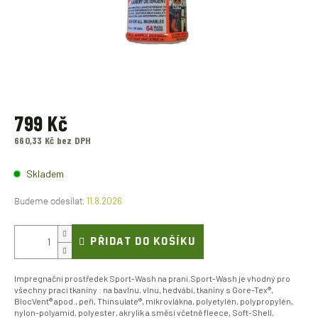
799 Kč
660,33 Kč bez DPH
Měrná
cena:
Skladem
11.8.2026
PŘIDAT DO KOŠÍKU
Impregnační prostředek Sport-Wash na praní.Sport-Wash je vhodný pro
všechny prací tkaniny : na bavlnu, vlnu, hedvábí, tkaniny s Gore-Tex®,
BlocVent® apod., peří, Thinsulate®, mikrovlákna, polyetylén, polypropylén,
nylon-polyamid, polyester, akrylik a směsí včetně fleece, Soft-Shell,