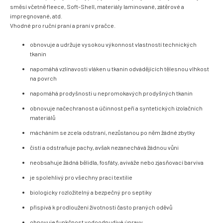
směsí včetně fleece, Soft-Shell, materiály laminované, zátěrové a
impregnované, atd.
Vhodné pro ruční praní a praní v pračce.
obnovuje a udržuje vysokou výkonnost vlastností technických
tkanin
napomáhá vzlínavosti vláken u tkanin odvádějících tělesnou vlhkost
na povrch
napomáhá prodyšnosti u nepromokavých prodyšných tkanin
obnovuje načechranost a účinnost peří a syntetických izolačních
materiálů
mácháním se zcela odstraní, nezůstanou po něm žádné zbytky
čistí a odstraňuje pachy, avšak nezanechává žádnou vůni
neobsahuje žádná bělidla, fosfáty, aviváže nebo zjasňovací barviva
je spolehlivý pro všechny prací textilie
biologicky rozložitelný a bezpečný pro septiky
přispívá k prodloužení životnosti často praných oděvů
obnovuje funkčnost vodoodpudivé úpravy