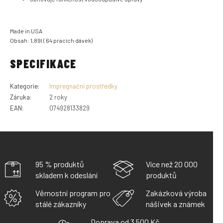
Made in USA
Obsah: 1,89l ( 64 pracích dávek)
SPECIFIKACE
Kategorie
:
Impregnační prostředky
Záruka
:
2 roky
EAN
:
074928133829
95 % produktů
Více než 20 000
skladem k odeslání
produktů
Věrnostní program pro
Zakázková výroba
stálé zákazníky
nášivek a známek
Doprava od 3 500 Kč