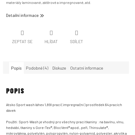
materiály laminované, zátěrové a impregnované, atd.
Detailní informace
ZEPTAT SE
HLÍDAT
SDÍLET
Popis
Podobné (4)
Diskuze
Ostatní informace
POPIS
Atsko Sport wash láhev 1,89l prací ( impregnační ) prostředek 64 pracích
dávek
Použití: Sport-Wash je vhodný pro všechny prací tkaniny : na bavlnu, vlnu,
hedvábí, tkaniny s Gore-Tex®, BlocVent® apod., peří, Thinsulate®,
mikrovlákna, polyetylén, polypropylén, nylon-polyamid, polyester, akrylik a